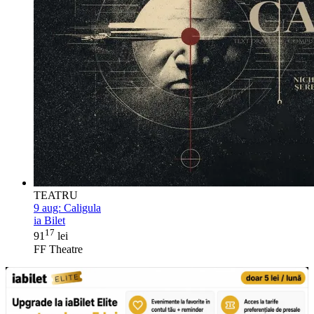
TEATRU
9 aug:
Caligula
ia Bilet
17
91
lei
FF Theatre