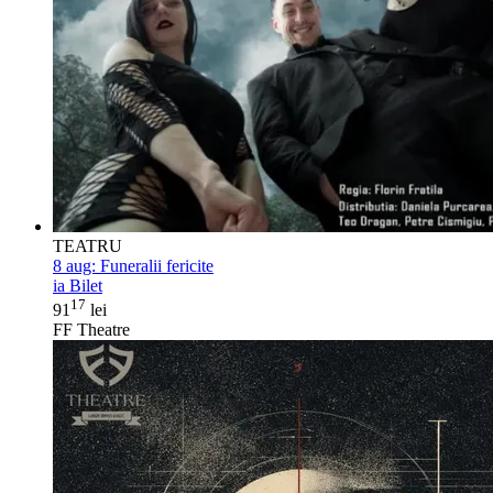
TEATRU
8 aug:
Funeralii fericite
ia Bilet
17
91
lei
FF Theatre