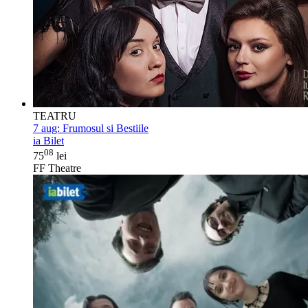
TEATRU
7 aug:
Frumosul si Bestiile
ia Bilet
08
75
lei
FF Theatre