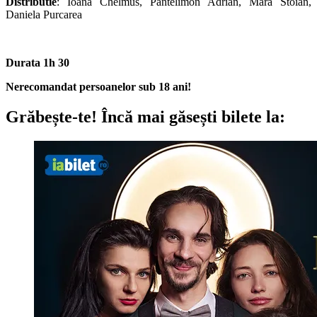
Distributie
: Ioana Chelmus, Pantelimon Adrian, Mara Stoian,
Daniela Purcarea
Durata 1h 30
Nerecomandat persoanelor sub 18 ani!
Grăbește-te!
Încă mai găsești bilete la: