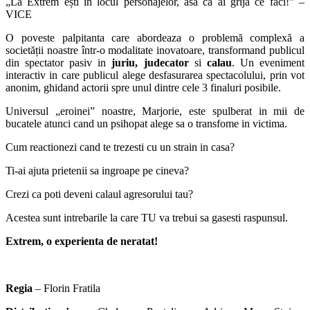
„La Extrem ești în locul personajelor, asa ca ai grija ce faci!” –
VICE
O poveste palpitanta care abordeaza o problemă complexă a
societății noastre într-o modalitate inovatoare, transformand publicul
din spectator pasiv in
juriu, judecator
si
calau
. Un eveniment
interactiv in care publicul alege desfasurarea spectacolului, prin vot
anonim, ghidand actorii spre unul dintre cele 3 finaluri posibile.
Universul „eroinei” noastre, Marjorie, este spulberat in mii de
bucatele atunci cand un psihopat alege sa o transfome in victima.
Cum reactionezi cand te trezesti cu un strain in casa?
Ti-ai ajuta prietenii sa ingroape pe cineva?
Crezi ca poti deveni calaul agresorului tau?
Acestea sunt intrebarile la care TU va trebui sa gasesti raspunsul.
Extrem, o experienta de neratat!
Regia
– Florin Fratila