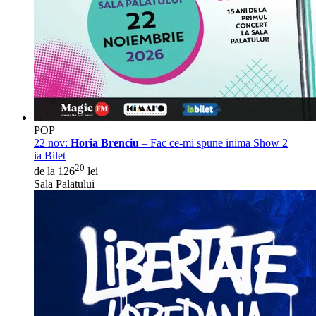
POP
22 nov:
Horia Brenciu
– Fac ce-mi spune inima Show 2
ia Bilet
20
de la 126
lei
Sala Palatului