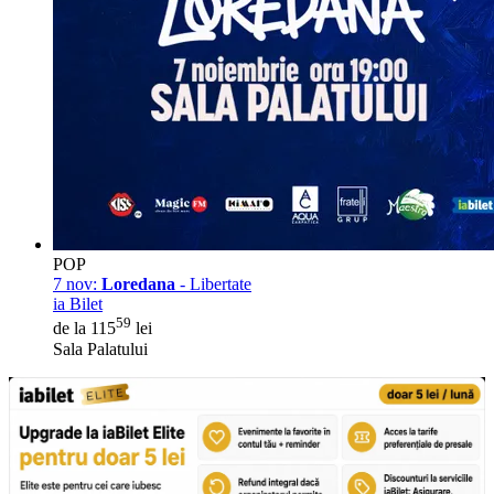
POP
7 nov:
Loredana
- Libertate
ia Bilet
59
de la 115
lei
Sala Palatului