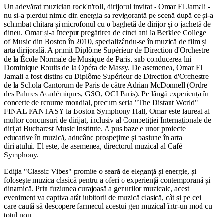
Un adevărat muzician rock'n'roll, dirijorul invitat - Omar El Jamali -
nu și-a pierdut nimic din energia sa revigorantă pe scenă după ce și-a
schimbat chitara și microfonul cu o baghetă de dirijor și o jachetă de
dineu. Omar și-a început pregătirea de cinci ani la Berklee College
of Music din Boston în 2010, specializându-se în muzică de film și
arta dirijorală. A primit Diplôme Supérieur de Direction d'Orchestre
de la École Normale de Musique de Paris, sub conducerea lui
Dominique Rouits de la Opéra de Massy. De asemenea, Omar El
Jamali a fost distins cu Diplôme Supérieur de Direction d'Orchestre
de la Schola Cantorum de Paris de către Adrian McDonnell (Ordre
des Palmes Académiques, GSO, OCI Paris). Pe lângă experiența în
concerte de renume mondial, precum seria "The Distant World"
FINAL FANTASY la Boston Symphony Hall, Omar este laureat al
multor concursuri de dirijat, inclusiv al Competiției Internaționale de
dirijat Bucharest Music Institute. A pus bazele unor proiecte
educative în muzică, aducând prospețime și pasiune în arta
dirijatului. El este, de asemenea, directorul muzical al Café
Symphony.
Ediția "Classic Vibes" promite o seară de eleganță și energie, și
folosește muzica clasică pentru a oferi o experiență contemporană și
dinamică. Prin fuziunea curajoasă a genurilor muzicale, acest
eveniment va captiva atât iubitorii de muzică clasică, cât și pe cei
care caută să descopere farmecul acestui gen muzical într-un mod cu
totul nou.