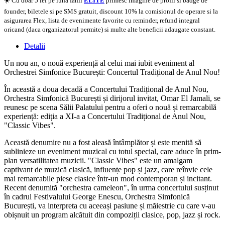
☀️ Cu doar 5 lei pe luna fanii
ELITE
primesc imagine de profil si badge de
founder, biletele si pe SMS gratuit, discount 10% la comisionul de operare si la
asigurarea Flex, lista de evenimente favorite cu reminder, refund integral
oricand (daca organizatorul permite) si multe alte beneficii adaugate constant.
Detalii
Un nou an, o nouă experiență al celui mai iubit eveniment al
Orchestrei Simfonice București: Concertul Tradițional de Anul Nou!
În această a doua decadă a Concertului Tradițional de Anul Nou,
Orchestra Simfonică București și dirijorul invitat, Omar El Jamali, se
reunesc pe scena Sălii Palatului pentru a oferi o nouă și remarcabilă
experiență: ediția a XI-a a Concertului Tradițional de Anul Nou,
"Classic Vibes".
Această denumire nu a fost aleasă întâmplător și este menită să
sublinieze un eveniment muzical cu totul special, care aduce în prim-
plan versatilitatea muzicii. "Classic Vibes" este un amalgam
captivant de muzică clasică, influențe pop și jazz, care reînvie cele
mai remarcabile piese clasice într-un mod contemporan și incitant.
Recent denumită "orchestra cameleon", în urma concertului susținut
în cadrul Festivalului George Enescu, Orchestra Simfonică
București, va interpreta cu aceeași pasiune și măiestrie cu care v-au
obișnuit un program alcătuit din compoziții clasice, pop, jazz și rock.