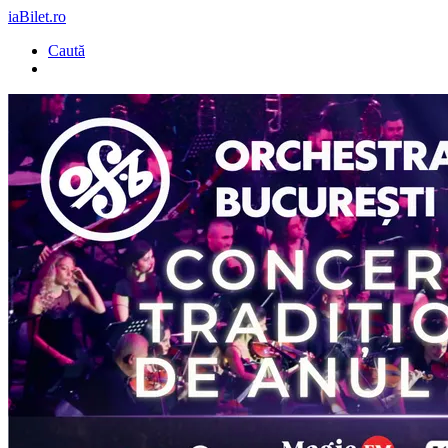
iaBilet.ro
Caută