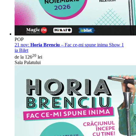
POP
21 nov:
Horia Brenciu
– Fac ce-mi spune inima Show 1
ia Bilet
20
de la 126
lei
Sala Palatului