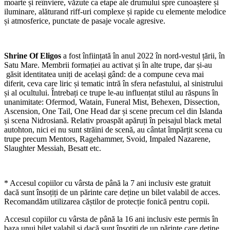
moarte și reînviere, văzute ca etape ale drumului spre cunoaștere și
iluminare, alăturand riff-uri complexe și rapide cu elemente melodice
și atmosferice, punctate de pasaje vocale agresive.
Shrine Of Eligos
a fost înființată în anul 2022 în nord-vestul țării, în
Satu Mare. Membrii formației au activat și în alte trupe, dar și-au
găsit identitatea uniți de același gând: de a compune ceva mai
diferit, ceva care liric și tematic intră în sfera nefastului, al sinistrului
și al ocultului. Întrebați ce trupe le-au influențat stilul au răspuns în
unanimitate: Ofermod, Watain, Funeral Mist, Behexen, Dissection,
Ascension, One Tail, One Head dar și scene precum cel din Islanda
și scena Nidrosiană. Relativ proaspăt apăruți în peisajul black metal
autohton, nici ei nu sunt străini de scenă, au cântat împărțit scena cu
trupe precum Mentors, Ragehammer, Svoid, Impaled Nazarene,
Slaughter Messiah, Besatt etc.
* Accesul copiilor cu vârsta de până la 7 ani inclusiv este gratuit
dacă sunt însoțiți de un părinte care deține un bilet valabil de acces.
Recomandăm utilizarea căștilor de protecție fonică pentru copii.
Accesul copiilor cu vârsta de până la 16 ani inclusiv este permis în
baza unui bilet valabil și dacă sunt însoțiți de un părinte care deține