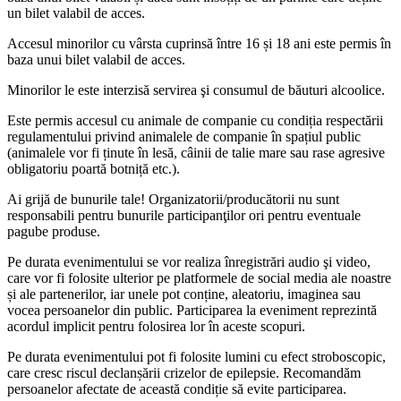
un bilet valabil de acces.
Accesul minorilor cu vârsta cuprinsă între 16 și 18 ani este permis în
baza unui bilet valabil de acces.
Minorilor le este interzisă servirea şi consumul de băuturi alcoolice.
Este permis accesul cu animale de companie cu condiția respectării
regulamentului privind animalele de companie în spațiul public
(animalele vor fi ținute în lesă, câinii de talie mare sau rase agresive
obligatoriu poartă botniță etc.).
Ai grijă de bunurile tale! Organizatorii/producătorii nu sunt
responsabili pentru bunurile participanţilor ori pentru eventuale
pagube produse.
Pe durata evenimentului se vor realiza înregistrări audio şi video,
care vor fi folosite ulterior pe platformele de social media ale noastre
și ale partenerilor, iar unele pot conține, aleatoriu, imaginea sau
vocea persoanelor din public. Participarea la eveniment reprezintă
acordul implicit pentru folosirea lor în aceste scopuri.
Pe durata evenimentului pot fi folosite lumini cu efect stroboscopic,
care cresc riscul declanșării crizelor de epilepsie. Recomandăm
persoanelor afectate de această condiție să evite participarea.