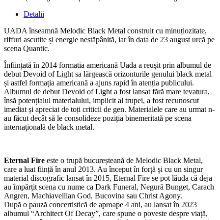
Detalii
UADA înseamnă Melodic Black Metal construit cu minuțiozitate,
riffuri ascutite și energie nestăpânită, iar în data de 23 august urcă pe
scena Quantic.
Înființată în 2014 formatia americană Uada a reușit prin albumul de
debut Devoid of Light sa lărgească orizonturile genului black metal
și astfel formația americană a ajuns rapid în atenția publicului.
Albumul de debut Devoid of Light a fost lansat fără mare tevatura,
însă potențialul materialului, implicit al trupei, a fost recunoscut
imediat și apreciat de toți criticii de gen. Materialele care au urmat n-
au făcut decât să le consolideze poziția binemeritată pe scena
internațională de black metal.
Eternal Fire
este o trupă bucureșteană de Melodic Black Metal,
care a luat ființă în anul 2013. Au început în forță și cu un singur
material discografic lansat în 2015, Eternal Fire se pot lăuda că deja
au împărțit scena cu nume ca Dark Funeral, Negură Bunget, Carach
Angren, Machiavellian God, Bucovina sau Christ Agony.
După o pauză concertistică de aproape 4 ani, au lansat în 2023
albumul “Architect Of Decay”, care spune o poveste despre viață,