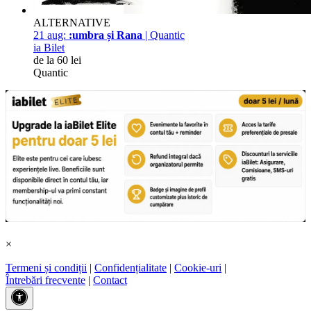
ALTERNATIVE
21 aug:
:umbra și Rana
| Quantic
ia Bilet
de la 60 lei
Quantic
×
Termeni și condiții
|
Confidențialitate
|
Cookie-uri
|
Întrebări frecvente
|
Contact