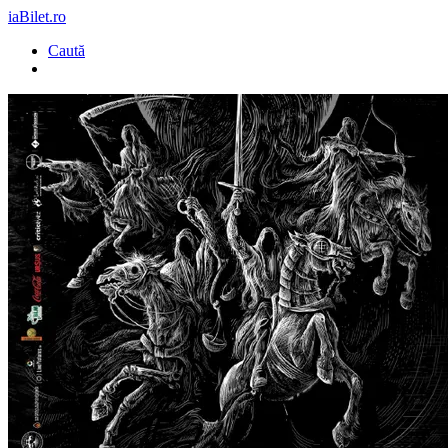
iaBilet.ro
Caută