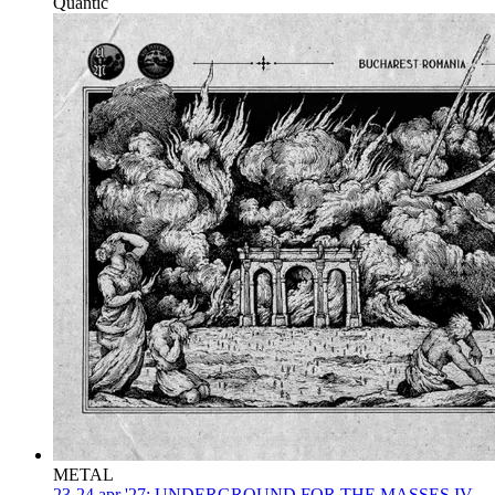
Quantic
METAL
23-24 apr '27:
UNDERGROUND FOR THE MASSES IV