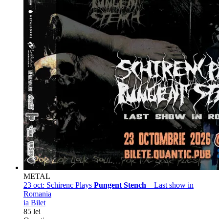
METAL
23 oct:
Schirenc Plays
Pungent Stench
– Last show in
Romania
ia Bilet
85 lei