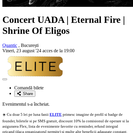
Concert UADA | Eternal Fire |
Shrine Of Eligos
Quantic
, București
Vineri, 23 august '24 acces de la 19:00
Adaugă
la
Comandă bilete
favorite
Share
Evenimentul s-a încheiat.
☀️ Cu doar 5 lei pe luna fanii
ELITE
primesc imagine de profil si badge de
founder, biletele si pe SMS gratuit, discount 10% la comisionul de operare si la
asigurarea Flex, lista de evenimente favorite cu reminder, refund integral
oricand (daca organizatorul permite) si multe alte beneficii adaugate constant.