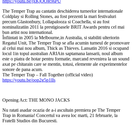
https://youtu.be/jxKjOOR9sPU
The Temper Trap au cantatin deschiderea turneelor internationale
Coldplay si Rolling Stones, au fost prezenti la mari festivaluri
precum Glastonbury, Lollapalooza si Coachella, si au fost
nominalizatiin 2011 la prestigioasele BRIT Awards pentru cel mai
bun artist nou international.
Înfiintati in 2005 la Melbourne,in Australia, si stabiliti ulteriorin
Regatul Unit, The Temper Trap se afla acumin turneul de promovare
al celui mai nou album, Thick as Thieves. Lansatin 2016 si ocupand
locul 1in topul australian ARIAin saptamana lansarii, noul album
este o piatra de hotar pentru formatie, marcand revenirea la un sound
axat pe chitarain care se mentin, totusi, elemente ale experimentelor
sonore de pana acum.
The Temper Trap – Fall Together (official video)
https://youtu.be/oop2g5p1lIs
Opening Act: THE MONO JACKS
Nu ratati asadar ocazia de a-i ascultain premiera pe The Temper
Trap in Romania! Concertul va avea loc marti, 21 februarie, la
Fratelli Studios din Bucuresti.