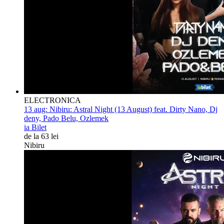
ELECTRONICA
13 aug:
Nibiru: Astral Night (13 August) feat. Dirty Nano, Dj
deny, Pado Belu, Ozlemek
ia Bilet
de la 63 lei
Nibiru