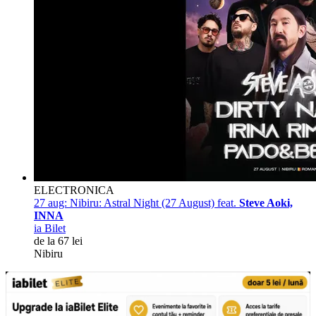
ELECTRONICA
27 aug:
Nibiru: Astral Night (27 August) feat.
Steve Aoki,
INNA
ia Bilet
de la 67 lei
Nibiru