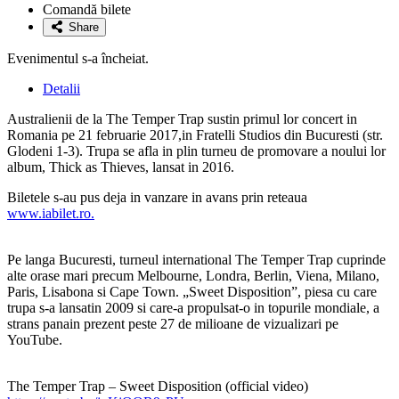
la
Comandă bilete
favorite
Share
Evenimentul s-a încheiat.
Detalii
Australienii de la The Temper Trap sustin primul lor concert in
Romania pe 21 februarie 2017,in Fratelli Studios din Bucuresti (str.
Glodeni 1-3). Trupa se afla in plin turneu de promovare a noului lor
album, Thick as Thieves, lansat in 2016.
Biletele s-au pus deja in vanzare in avans prin reteaua
www.iabilet.ro.
Pe langa Bucuresti, turneul international The Temper Trap cuprinde
alte orase mari precum Melbourne, Londra, Berlin, Viena, Milano,
Paris, Lisabona si Cape Town. „Sweet Disposition”, piesa cu care
trupa s-a lansatin 2009 si care-a propulsat-o in topurile mondiale, a
strans panain prezent peste 27 de milioane de vizualizari pe
YouTube.
The Temper Trap – Sweet Disposition (official video)