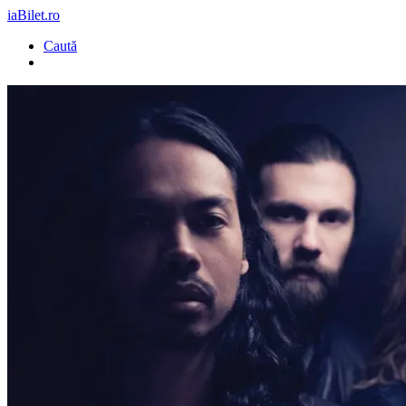
iaBilet.ro
Caută