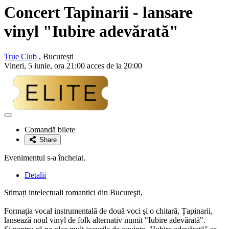
Concert Tapinarii - lansare
vinyl "Iubire adevărată"
True Club
, București
Vineri, 5 iunie, ora 21:00 acces de la 20:00
Adaugă
la
Comandă bilete
favorite
Share
Evenimentul s-a încheiat.
Detalii
Stimați intelectuali romantici din Bucureşti,
Formația vocal instrumentală de două voci şi o chitară, Țapinarii,
lansează noul vinyl de folk alternativ numit "Iubire adevărată".