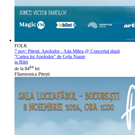
FOLK
7 nov:
Pitesti: Apolodor - Ada Milea @ Concertul după
''Cartea lui Apolodor'' de Gelu Naum
ia Bilet
84
de la 84
lei
Filarmonica Pitești