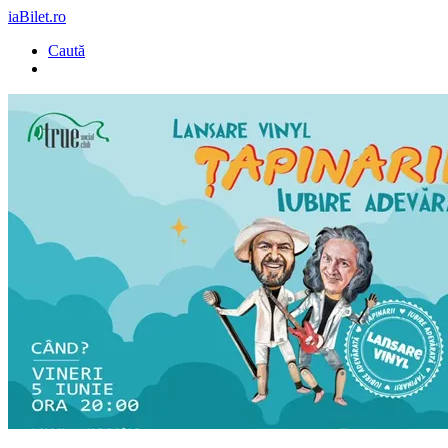
iaBilet.ro
Caută