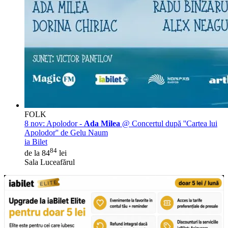
FOLK
8 nov:
Apolodor -
Ada Milea
@ Concertul după ''Cartea lui
Apolodor'' de Gelu Naum
ia Bilet
84
de la 84
lei
Sala Luceafărul