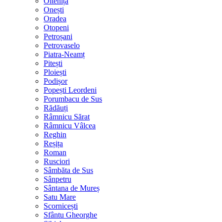
Oltenița
Onești
Oradea
Otopeni
Petroșani
Petrovaselo
Piatra-Neamț
Pitești
Ploiești
Podișor
Popești Leordeni
Porumbacu de Sus
Rădăuți
Râmnicu Sărat
Râmnicu Vâlcea
Reghin
Reșița
Roman
Rusciori
Sâmbăta de Sus
Sânpetru
Sântana de Mureș
Satu Mare
Scornicești
Sfântu Gheorghe