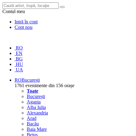
Contul meu
Intră în cont
Cont nou
RO
EN
BG
HU
UA
RO
București
1761 evenimente din 156 orașe
Toate
București
Agapia
Alba Iulia
Alexandria
Arad
Bacău
Baia Mare
Beiuș