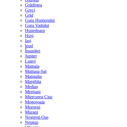
Grădiștea
Greci
Grid
Gura Humorului
Gura Vadului
Hunedoara
Huși
Iași
Ieud
Însurăței
Jupiter
Lugoj
Mamaia
Mamaia-Sat
Mangalia
Marghita
Mediaș
Merișani
Miercurea Ciuc
Mogoșoaia
Moroeni
Murani
Negrești-Oaș
Neptun