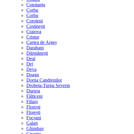
Constanța
Corbu
Corbu
Coroieni
Costinești
Craiova
Cristur
Curtea de Argeș
Darabani
Dărmănești
Deal
Dej
Deva
Doaga
Dorna Candrenilor
Drobeta-Turnu Severin
Durușa
Fălticeni
Filiași
Florești
Florești
Focșani
Galați
Ghimbav
Giurgiu