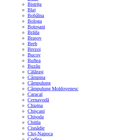
Bistrița
Blaj
Bobâlna
Bologa
Botoșani
Brăila
Brașov
Breb
Brezoi
Bucov
Buftea
Buzău
Călărași
Câmpina
Câmpulung
Câmpulung Moldovenesc
Caracal
Cernavodă
Chiajna
Chișcani
Chișoda
Chitila
Cisnădie
Cluj-Napoca
Codlea