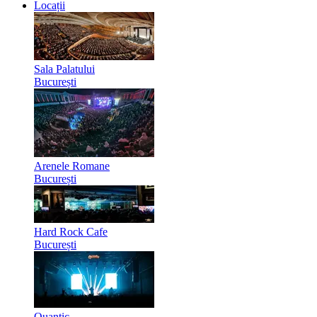
Locații
Sala Palatului
București
Arenele Romane
București
Hard Rock Cafe
București
Quantic