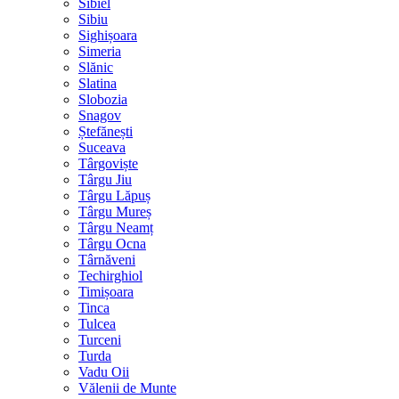
Sibiel
Sibiu
Sighișoara
Simeria
Slănic
Slatina
Slobozia
Snagov
Ștefănești
Suceava
Târgoviște
Târgu Jiu
Târgu Lăpuș
Târgu Mureș
Târgu Neamț
Târgu Ocna
Târnăveni
Techirghiol
Timișoara
Tinca
Tulcea
Turceni
Turda
Vadu Oii
Vălenii de Munte