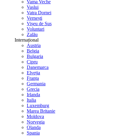
Vama Veche
Vaslui
Vatra Dornei
Vernești
Vișeu de Sus
Voluntari
Zalău
Internațional
Austria
Belgia
Bulgaria
Cipru
Danemarca
Elveția
Franța
Germania
Grecia
Irlanda
Italia
Luxemburg
Marea Britanie
Moldova
Norvegia
Olanda
Spania