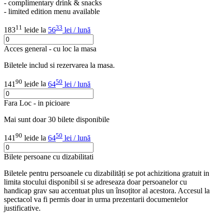
- complimentary drink & snacks
- limited edition menu available
11
33
183
lei
de la
56
lei / lună
Acces general - cu loc la masa
Biletele includ si rezervarea la masa.
90
50
141
lei
de la
64
lei / lună
Fara Loc - in picioare
Mai sunt doar 30 bilete disponibile
90
50
141
lei
de la
64
lei / lună
Bilete persoane cu dizabilitati
Biletele pentru persoanele cu dizabilități se pot achizitiona gratuit in
limita stocului disponibil si se adreseaza doar persoanelor cu
handicap grav sau accentuat plus un însoțitor al acestora. Accesul la
spectacol va fi permis doar in urma prezentarii documentelor
justificative.