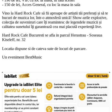
- 190 de lei, VIP, cu loc la masa, în fata scenei
- 150 de lei, Acces General, cu loc la masa in sala
Vino la Hard Rock Cafe să fii aproape de artiștii tăi preferați și să te
bucuri de muzica lor, într-o atmosferă unică! Show-urile explozive,
colecţia de suveniruri care îți reamintesc de legendele muzicii și
calitatea sunetului îţi garantează cea mai placută experienţă live.
Hard Rock Cafe Bucuresti se afla in parcul Herastrau - Soseaua
Kiseleff, nr. 32
Locatia dispune si de cateva sute de locuri de parcare.
Un eveniment BestMusic