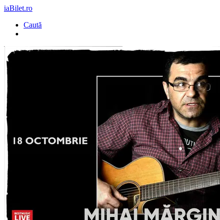
iaBilet.ro
Caută