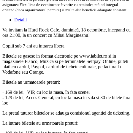
asigurarea Flex, lista de evenimente favorite cu reminder, refund integral
oricand (daca organizatorul permite) si multe alte beneficii adaugate constant.
Detalii
Va invitam la Hard Rock Cafe, duminică, 18 octombrie, incepand cu
ora 21:00, la un concert cu Mihai Margineanu!
Copiii sub 7 ani au intrarea libera.
Biletele se gasesc in format electronic pe www.iabilet.ro si in
magazinele Flanco, Muzica si pe terminalele Selfpay. Online, puteti
plati cu cardul, Paypal, carduri de tichete culturale, pe factura la
Vodafone sau Orange.
Biletele au urmatoarele preturi:
- 169 de lei, VIP, cu loc la masa, în fata scenei
- 129 de lei, Acces General, cu loc la masa in sala si 30 de bilete fara
loc
La pretul tuturor biletelor se adauga comisionul agentiei de ticketing.
La intrare biletele au urmatoarele preturi: