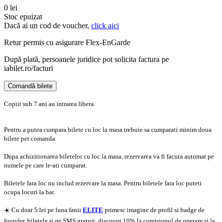
0 lei
Stoc epuizat
Dacă ai un cod de voucher,
click aici
Retur permis cu asigurare
Flex-EnGarde
După plată, persoanele juridice pot solicita factura pe
iabilet.ro/facturi
Comandă bilete
Doar o mică verificare
Copiii sub 7 ani au intrarea libera.
Pentru a putea cumpara bilete cu loc la masa trebuie sa cumparati minim doua
bilete per comanda
Dupa achizitionarea biletelor cu loc la masa, rezervarea va fi facuta automat pe
numele pe care le-ati cumparat.
Biletele fara loc nu includ rezervare la masa. Pentru biletele fara loc puteti
ocupa locuri la bar.
☀️ Cu doar 5 lei pe luna fanii
ELITE
primesc imagine de profil si badge de
founder, biletele si pe SMS gratuit, discount 10% la comisionul de operare si la