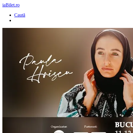
iaBilet.ro
Caută