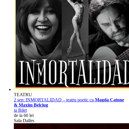
TEATRU
2 sep:
INMORTALIDAD – teatru poetic cu
Magda Catone
& Maxim Belciug
ia Bilet
de la 60 lei
Sala Dalles