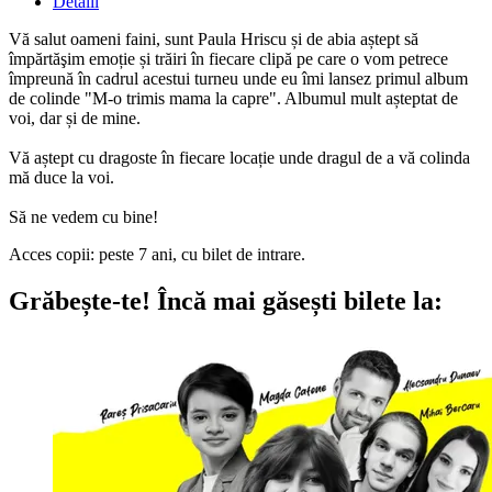
Detalii
Vă salut oameni faini, sunt Paula Hriscu și de abia aștept să
împărtăşim emoție și trăiri în fiecare clipă pe care o vom petrece
împreună în cadrul acestui turneu unde eu îmi lansez primul album
de colinde "M-o trimis mama la capre". Albumul mult așteptat de
voi, dar și de mine.
Vă aștept cu dragoste în fiecare locație unde dragul de a vă colinda
mă duce la voi.
Să ne vedem cu bine!
Acces copii: peste 7 ani, cu bilet de intrare.
Grăbește-te!
Încă mai găsești bilete la: