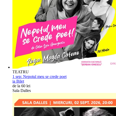
TEATRU
1 sep:
Nepotul meu se crede poet
ia Bilet
de la 60 lei
Sala Dalles