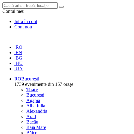
Contul meu
Intră în cont
Cont nou
RO
EN
BG
HU
UA
RO
București
1739 evenimente din 157 orașe
Toate
București
Agapia
Alba Iulia
Alexandria
Arad
Bacău
Baia Mare
Băicoi