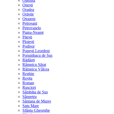
Oltenița
Onești
Oradea
Orăștie
Otopeni
Petroșani
Petrovaselo
Piatra-Neamț
Pitești
Ploiești
Podișor
Popești Leordeni
Porumbacu de Sus
Rădăuți
Râmnicu Sărat
Râmnicu Vâlcea
Reghin
Reșița
Roman
Rusciori
Sâmbăta de Sus
Sânpetru
Sântana de Mureș
Satu Mare
Sfântu Gheorghe