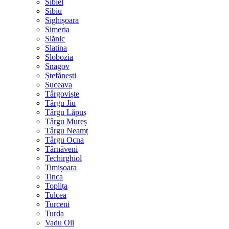
Sibiel
Sibiu
Sighișoara
Simeria
Slănic
Slatina
Slobozia
Snagov
Ștefănești
Suceava
Târgoviște
Târgu Jiu
Târgu Lăpuș
Târgu Mureș
Târgu Neamț
Târgu Ocna
Târnăveni
Techirghiol
Timișoara
Tinca
Toplița
Tulcea
Turceni
Turda
Vadu Oii