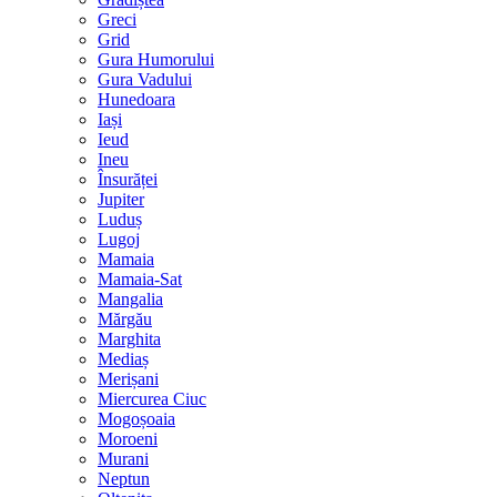
Greci
Grid
Gura Humorului
Gura Vadului
Hunedoara
Iași
Ieud
Ineu
Însurăței
Jupiter
Luduș
Lugoj
Mamaia
Mamaia-Sat
Mangalia
Mărgău
Marghita
Mediaș
Merișani
Miercurea Ciuc
Mogoșoaia
Moroeni
Murani
Neptun