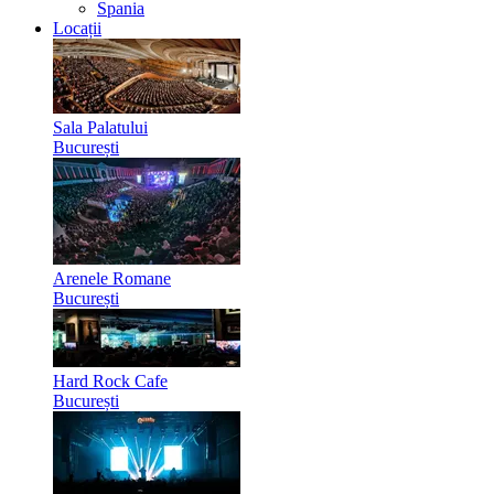
Spania
Locații
Sala Palatului
București
Arenele Romane
București
Hard Rock Cafe
București