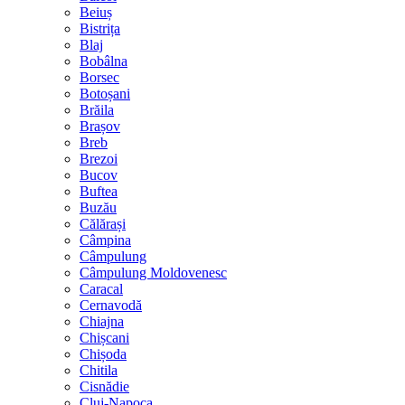
Beiuș
Bistrița
Blaj
Bobâlna
Borsec
Botoșani
Brăila
Brașov
Breb
Brezoi
Bucov
Buftea
Buzău
Călărași
Câmpina
Câmpulung
Câmpulung Moldovenesc
Caracal
Cernavodă
Chiajna
Chișcani
Chișoda
Chitila
Cisnădie
Cluj-Napoca