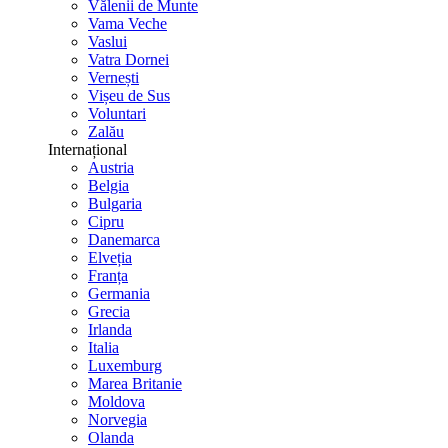
Vălenii de Munte
Vama Veche
Vaslui
Vatra Dornei
Vernești
Vișeu de Sus
Voluntari
Zalău
Internațional
Austria
Belgia
Bulgaria
Cipru
Danemarca
Elveția
Franța
Germania
Grecia
Irlanda
Italia
Luxemburg
Marea Britanie
Moldova
Norvegia
Olanda