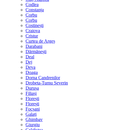
Codlea
Constanța
Corbu
Corbu
Costinești
Craiova
Cristur
Curtea de Argeș
Darabani
Dărmănești
Deal
Dej
Deva
Doaga
Dorna Candrenilor
Drobeta-Turnu Severin
Durușa
Filiași
Florești
Florești
Focșani
Galați
Ghimbav
Giurgiu
Grădiștea