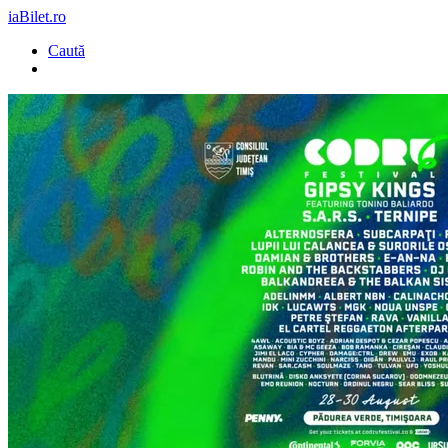
iaBilet.ro
Caută