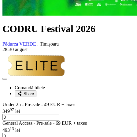
CODRU Festival 2026
Pădurea VERDE
, Timișoara
28-30 august
Adaugă
la
Comandă bilete
favorite
Share
Under 25 - Pre-sale - 49 EUR + taxes
97
349
lei
General Access - Pre-sale - 69 EUR + taxes
13
493
lei