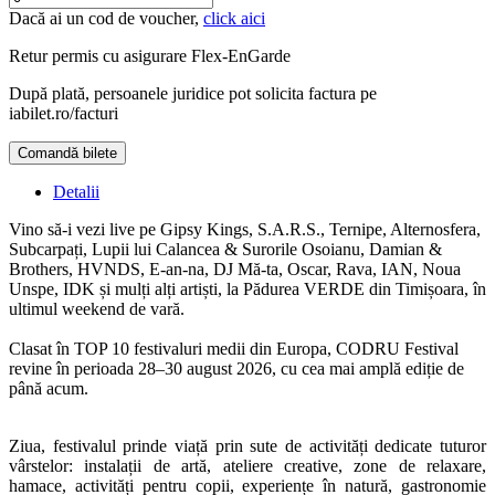
Dacă ai un cod de voucher,
click aici
Retur permis cu asigurare
Flex-EnGarde
După plată, persoanele juridice pot solicita factura pe
iabilet.ro/facturi
Comandă bilete
Doar o mică verificare
Detalii
Vino să-i vezi live pe Gipsy Kings, S.A.R.S., Ternipe, Alternosfera,
Subcarpați, Lupii lui Calancea & Surorile Osoianu, Damian &
Brothers, HVNDS, E-an-na, DJ Mă-ta, Oscar, Rava, IAN, Noua
Unspe, IDK și mulți alți artiști, la Pădurea VERDE din Timișoara, în
ultimul weekend de vară.
Clasat în TOP 10 festivaluri medii din Europa, CODRU Festival
revine în perioada 28–30 august 2026, cu cea mai amplă ediție de
până acum.
Ziua, festivalul prinde viață prin sute de activități dedicate tuturor
vârstelor: instalații de artă, ateliere creative, zone de relaxare,
hamace, activități pentru copii, experiențe în natură, gastronomie