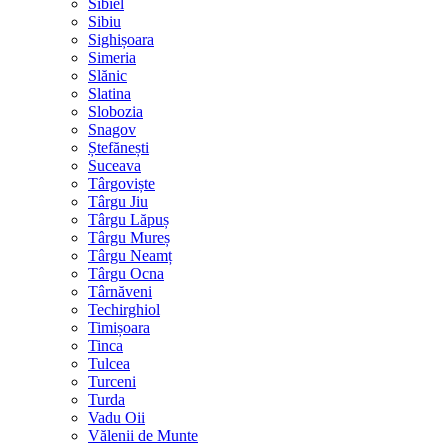
Sibiel
Sibiu
Sighișoara
Simeria
Slănic
Slatina
Slobozia
Snagov
Ștefănești
Suceava
Târgoviște
Târgu Jiu
Târgu Lăpuș
Târgu Mureș
Târgu Neamț
Târgu Ocna
Târnăveni
Techirghiol
Timișoara
Tinca
Tulcea
Turceni
Turda
Vadu Oii
Vălenii de Munte