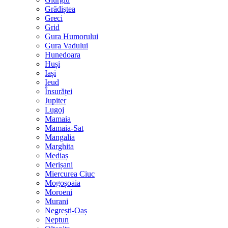
Grădiștea
Greci
Grid
Gura Humorului
Gura Vadului
Hunedoara
Huși
Iași
Ieud
Însurăței
Jupiter
Lugoj
Mamaia
Mamaia-Sat
Mangalia
Marghita
Mediaș
Merișani
Miercurea Ciuc
Mogoșoaia
Moroeni
Murani
Negrești-Oaș
Neptun