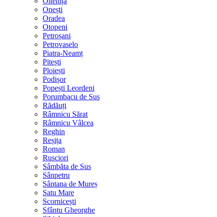
Oltenița
Onești
Oradea
Otopeni
Petroșani
Petrovaselo
Piatra-Neamț
Pitești
Ploiești
Podișor
Popești Leordeni
Porumbacu de Sus
Rădăuți
Râmnicu Sărat
Râmnicu Vâlcea
Reghin
Reșița
Roman
Rusciori
Sâmbăta de Sus
Sânpetru
Sântana de Mureș
Satu Mare
Scornicești
Sfântu Gheorghe