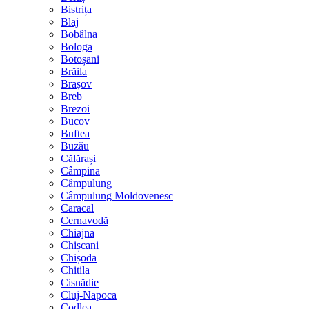
Bistrița
Blaj
Bobâlna
Bologa
Botoșani
Brăila
Brașov
Breb
Brezoi
Bucov
Buftea
Buzău
Călărași
Câmpina
Câmpulung
Câmpulung Moldovenesc
Caracal
Cernavodă
Chiajna
Chișcani
Chișoda
Chitila
Cisnădie
Cluj-Napoca
Codlea