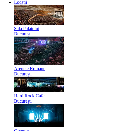
Locații
Sala Palatului
București
Arenele Romane
București
Hard Rock Cafe
București
Quantic