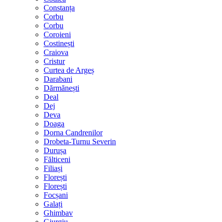
Constanța
Corbu
Corbu
Coroieni
Costinești
Craiova
Cristur
Curtea de Argeș
Darabani
Dărmănești
Deal
Dej
Deva
Doaga
Dorna Candrenilor
Drobeta-Turnu Severin
Durușa
Fălticeni
Filiași
Florești
Florești
Focșani
Galați
Ghimbav
Giurgiu