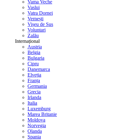
Vama Veche
Vaslui
Vatra Dornei
Vernești
Vișeu de Sus
Voluntari
Zalău
Internațional
Austria
Belgia
Bulgaria
Cipru
Danemarca
Elveția
Franța
Germania
Grecia
Irlanda
Italia
Luxemburg
Marea Britanie
Moldova
Norvegia
Olanda
Spania