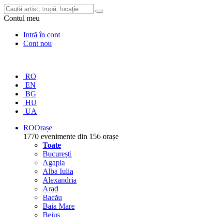
Contul meu
Intră în cont
Cont nou
RO
EN
BG
HU
UA
RO
Orașe
1770 evenimente din 156 orașe
Toate
București
Agapia
Alba Iulia
Alexandria
Arad
Bacău
Baia Mare
Beiuș