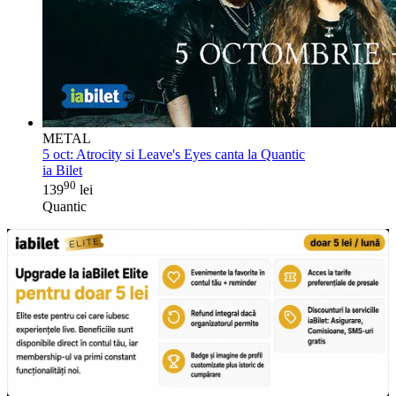
METAL
5 oct:
Atrocity si Leave's Eyes canta la Quantic
ia Bilet
90
139
lei
Quantic