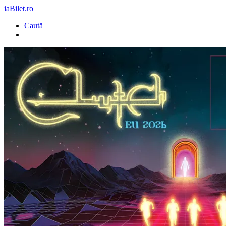
iaBilet.ro
Caută