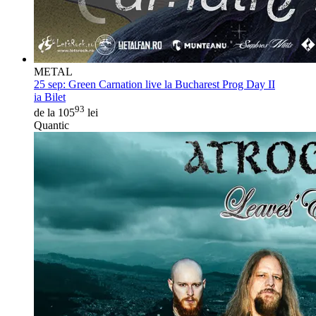
METAL
25 sep:
Green Carnation live la Bucharest Prog Day II
ia Bilet
93
de la 105
lei
Quantic