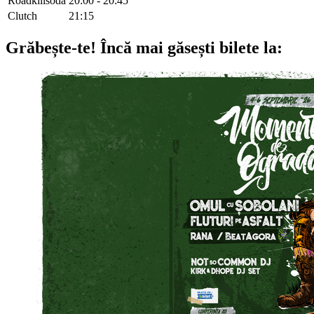
Roadkillsoda
20:00 - 20:45
Clutch
21:15
Grăbește-te!
Încă mai găsești bilete la: