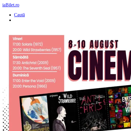
iaBilet.ro
Caută