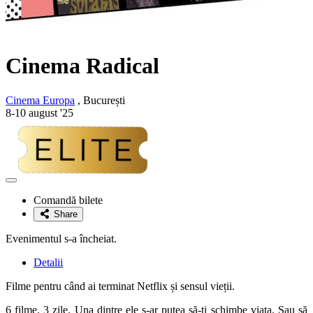
Cinema Radical
Cinema Europa
, București
8-10 august '25
Adaugă
la
Comandă bilete
favorite
Share
Evenimentul s-a încheiat.
Detalii
Filme pentru când ai terminat Netflix și sensul vieții.
6 filme. 3 zile. Una dintre ele s-ar putea să-ți schimbe viața. Sau să