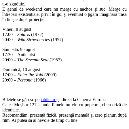
ți-o zguduie.
E genul de weekend care nu merge cu nachos și suc. Merge cu
întrebări existențiale, privit în gol și eventual o țigară imaginară trasă
în liniște după proiecție.
Vineri, 8 august
17:00 –
Solaris
(1972)
20:00 –
Wild Strawberries
(1957)
Sâmbătă, 9 august
17:30 – Antichrist
20:00 –
The Seventh Seal
(1957)
Duminică, 10 august
17:00 –
Enter the Void
(2009)
20:00 –
Persona
(1966)
Biletele se găsesc pe
iabilet.ro
și direct la Cinema Europa
Calea Moșilor 127 – unde filmele nu vin cu popcorn, ci cu criză de
identitate.
Recomandăm: prezență fizică, prezență mentală și zero planuri după
film. Ai putea să ai nevoie de timp cu tine.