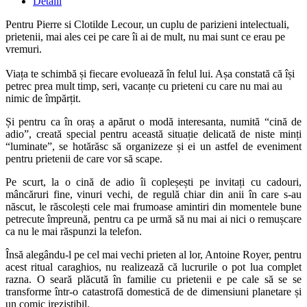
Detalii
Pentru Pierre si Clotilde Lecour, un cuplu de parizieni intelectuali,
prietenii, mai ales cei pe care îi ai de mult, nu mai sunt ce erau pe
vremuri.
Viața te schimbă și fiecare evoluează în felul lui. Așa constată că își
petrec prea mult timp, seri, vacanțe cu prieteni cu care nu mai au
nimic de împărțit.
Și pentru ca în oraș a apărut o modă interesanta, numită “cină de
adio”, creată special pentru această situație delicată de niste minți
“luminate”, se hotărăsc să organizeze și ei un astfel de eveniment
pentru prietenii de care vor să scape.
Pe scurt, la o cină de adio îi copleșești pe invitați cu cadouri,
mâncăruri fine, vinuri vechi, de regulă chiar din anii în care s-au
născut, le răscolești cele mai frumoase amintiri din momentele bune
petrecute împreună, pentru ca pe urmă să nu mai ai nici o remușcare
ca nu le mai răspunzi la telefon.
Însă alegându-l pe cel mai vechi prieten al lor, Antoine Royer, pentru
acest ritual caraghios, nu realizează că lucrurile o pot lua complet
razna. O seară plăcută în familie cu prietenii e pe cale să se se
transforme într-o catastrofă domestică de de dimensiuni planetare și
un comic irezistibil.