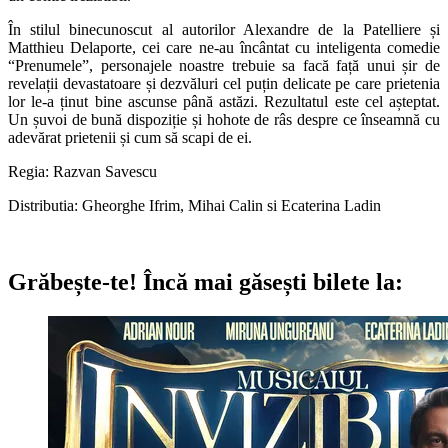
În stilul binecunoscut al autorilor Alexandre de la Patelliere și
Matthieu Delaporte, cei care ne-au încântat cu inteligenta comedie
“Prenumele”, personajele noastre trebuie sa facă față unui șir de
revelații devastatoare și dezvăluri cel puțin delicate pe care prietenia
lor le-a ținut bine ascunse până astăzi. Rezultatul este cel așteptat.
Un șuvoi de bună dispoziție și hohote de râs despre ce înseamnă cu
adevărat prietenii și cum să scapi de ei.
Regia: Razvan Savescu
Distributia: Gheorghe Ifrim, Mihai Calin si Ecaterina Ladin
Grăbește-te!
Încă mai găsești bilete la: