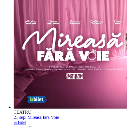
TEATRU
21 sep:
Mireasă fără Voie
ia Bilet