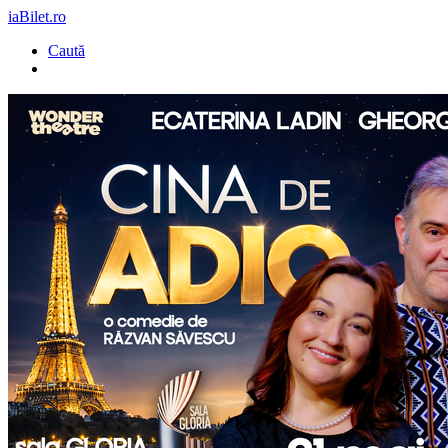
iaBilet.ro
Caută