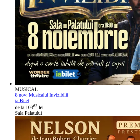
MUSICAL
8 nov:
Musicalul Invizibilii
ia Bilet
63
de la 103
lei
Sala Palatului