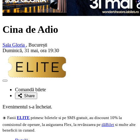
Cina de Adio
Sala Gloria
, București
Duminică, 31 mai, ora 19:30
Adaugă
la
Comandă bilete
favorite
Share
Evenimentul s-a încheiat.
☀️ Fanii
ELITE
primesc biletele si pe SMS gratuit, au discount 10% la
comisionul de operare, la asigurarea Flex, la revânzarea pe
dăBilet
si multe alte
beneficii in curand.