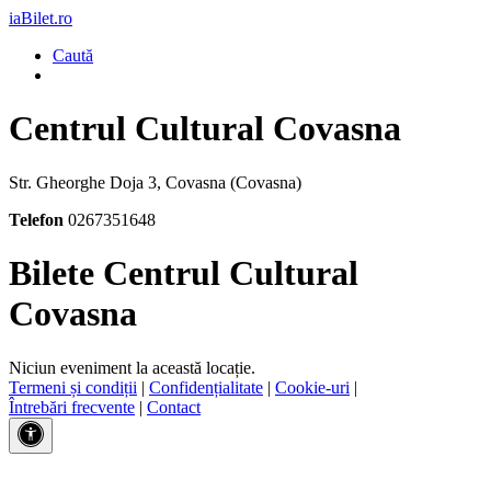
iaBilet.ro
Caută
Centrul Cultural Covasna
Str. Gheorghe Doja 3, Covasna (Covasna)
Telefon
0267351648
Bilete Centrul Cultural
Covasna
Niciun eveniment la această locație.
Termeni și condiții
|
Confidențialitate
|
Cookie-uri
|
Întrebări frecvente
|
Contact