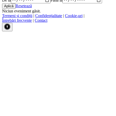
Resetează
Niciun eveniment găsit.
Termeni și condiții
|
Confidențialitate
|
Cookie-uri
|
Întrebări frecvente
|
Contact