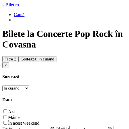
iaBilet.ro
Caută
Bilete la Concerte Pop Rock în
Covasna
Filtre
2
Sortează: În curând
×
Sortează
Data
Azi
Mâine
În acest weekend
De la
Până la