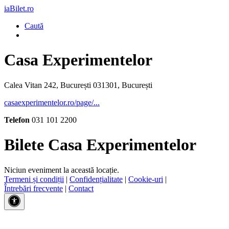
iaBilet.ro
Caută
Casa Experimentelor
Calea Vitan 242, București 031301, București
casaexperimentelor.ro/page/...
Telefon
031 101 2200
Bilete Casa Experimentelor
Niciun eveniment la această locație.
Termeni și condiții
|
Confidențialitate
|
Cookie-uri
|
Întrebări frecvente
|
Contact