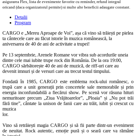
asigurarea Flex, lista de evenimente favorite cu reminder, refund integral
oricand (daca organizatorul permite) si multe alte beneficii adaugate constant.
Detalii
Program
CARGO e „Mereu Aproape de Voi”, așa că vino să trăiești pe pielea
ta cântecele care au făcut istorie în muzica românească, la
aniversarea de 40 de ani de activitate a trupei!
Pe 13 septembrie, Arenele Romane vor vibra sub acordurile uneia
dintre cele mai iubite trupe rock din România. De la ora 19:00,
CARGO sărbătorește 40 de ani de muzică, de riff-uri care au
devenit imnuri și de versuri care au trecut testul timpului.
Fondată în 1985, CARGO este emblema rock-ului românesc, o
trupă care a unit generații prin concertele sale memorabile și prin
energia inconfundabilă a fiecărui show. Pe scenă vor răsuna hituri
nemuritoare precum „Ziua Vrăjitoarelor”, „Ploaia” și „Nu pot trăi
fără tine”, cântate la unison de fanii care au trăit, iubit și crescut cu
muzica
lor.
Vino să retrăiești magia CARGO și să fii parte dintr-un eveniment
de neuitat. Rock autentic, emoție pură și o seară care va rămâne