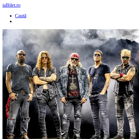
iaBilet.ro
Caută