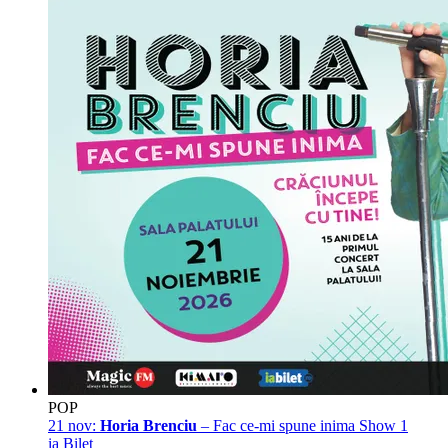
POP
21 nov:
Horia Brenciu
– Fac ce-mi spune inima Show 1
ia Bilet