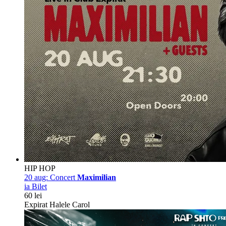
HIP HOP
20 aug:
Concert
Maximilian
ia Bilet
60 lei
Expirat Halele Carol