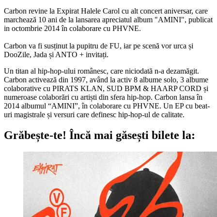
Carbon revine la Expirat Halele Carol cu alt concert aniversar, care
marchează 10 ani de la lansarea apreciatul album "AMINI", publicat
in octombrie 2014 în colaborare cu PHVNE.
Carbon va fi susținut la pupitru de FU, iar pe scenă vor urca și
DooZile, Jada și ANTO + invitați.
Un titan al hip-hop-ului românesc, care niciodată n-a dezamăgit.
Carbon activează din 1997, având la activ 8 albume solo, 3 albume
colaborative cu PIRATS KLAN, SUD BPM & HAARP CORD și
numeroase colaborări cu artiști din sfera hip-hop.
Carbon lansa în
2014 albumul “AMINI”, în colaborare cu PHVNE. Un EP cu beat-
uri magistrale și versuri care definesc hip-hop-ul de calitate.
Grăbește-te!
Încă mai găsești bilete la: