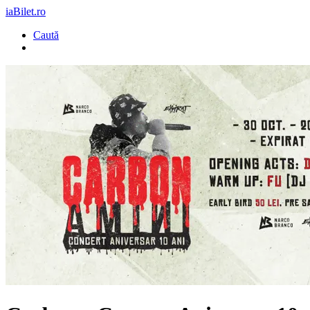
iaBilet.ro
Caută