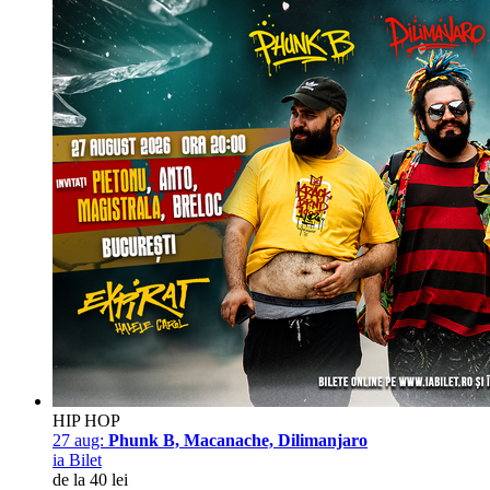
HIP HOP
27 aug:
Phunk B, Macanache, Dilimanjaro
ia Bilet
de la 40 lei