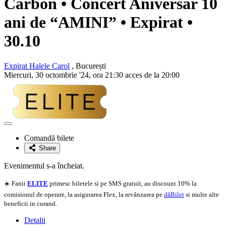
Carbon • Concert Aniversar 10
ani de “AMINI” • Expirat •
30.10
Expirat Halele Carol
, București
Miercuri, 30 octombrie '24, ora 21:30 acces de la 20:00
Adaugă
la
Comandă bilete
favorite
Share
Evenimentul s-a încheiat.
☀️ Fanii
ELITE
primesc biletele si pe SMS gratuit, au discount 10% la
comisionul de operare, la asigurarea Flex, la revânzarea pe
dăBilet
si multe alte
beneficii in curand.
Detalii