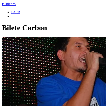
iaBilet.ro
Caută
Bilete
Carbon