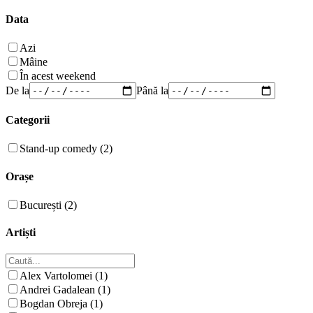
Data
Azi
Mâine
În acest weekend
De la
Până la
Categorii
Stand-up comedy (2)
Orașe
București (2)
Artiști
Alex Vartolomei (1)
Andrei Gadalean (1)
Bogdan Obreja (1)