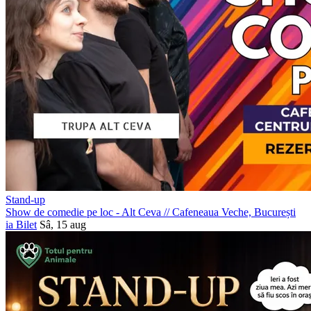
Stand-up
Show de comedie pe loc - Alt Ceva
//
Cafeneaua Veche, București
ia Bilet
Sâ, 15 aug