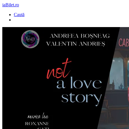
iaBilet.ro
Caută