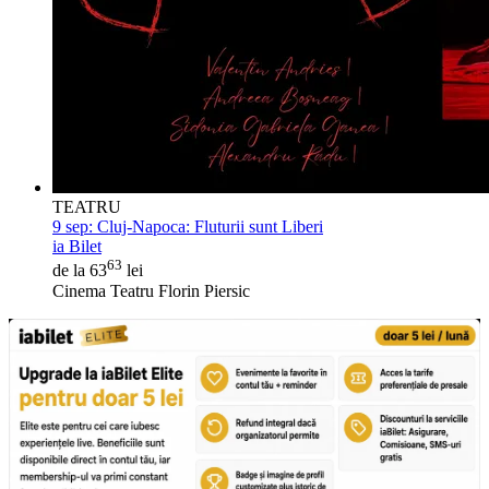
TEATRU
9 sep:
Cluj-Napoca: Fluturii sunt Liberi
ia Bilet
63
de la 63
lei
Cinema Teatru Florin Piersic