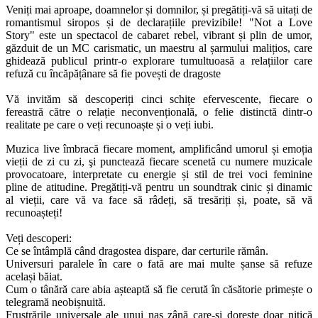
Veniți mai aproape, doamnelor și domnilor, și pregătiți-vă să uitați de
romantismul siropos și de declarațiile previzibile! "Not a Love
Story" este un spectacol de cabaret rebel, vibrant și plin de umor,
găzduit de un MC carismatic, un maestru al șarmului malițios, care
ghidează publicul printr-o explorare tumultuoasă a relațiilor care
refuză cu încăpățânare să fie povești de dragoste
Vă invităm să descoperiți cinci schițe efervescente, fiecare o
fereastră către o relație neconvențională, o felie distinctă dintr-o
realitate pe care o veți recunoaște și o veți iubi.
Muzica live îmbracă fiecare moment, amplificând umorul și emoția
vieții de zi cu zi, şi punctează fiecare scenetă cu numere muzicale
provocatoare, interpretate cu energie și stil de trei voci feminine
pline de atitudine. Pregătiți-vă pentru un soundtrak cinic și dinamic
al vieții, care vă va face să râdeți, să tresăriți și, poate, să vă
recunoașteți!
Veți descoperi:
Ce se întâmplă când dragostea dispare, dar certurile rămân.
Universuri paralele în care o fată are mai multe șanse să refuze
același băiat.
Cum o tânără care abia așteaptă să fie cerută în căsătorie primește o
telegramă neobișnuită.
Frustrările universale ale unui naș zână care-și dorește doar nițică