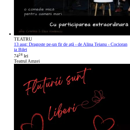
TEATRU
13 aug:
Dragoste pe-un fir de ață - de Alina Teianu - Cocioran
ia Bilet
24
74
lei
Teatrul Amzei