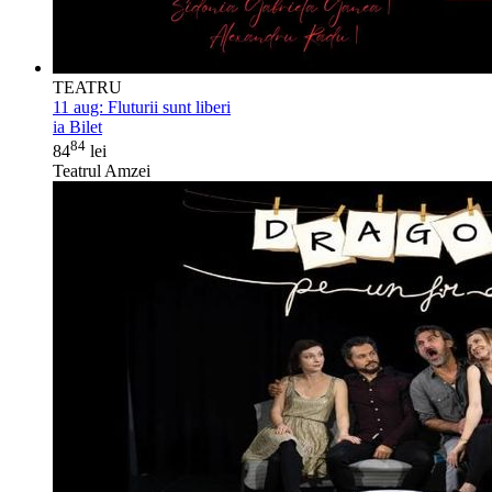
TEATRU
11 aug:
Fluturii sunt liberi
ia Bilet
84
84
lei
Teatrul Amzei