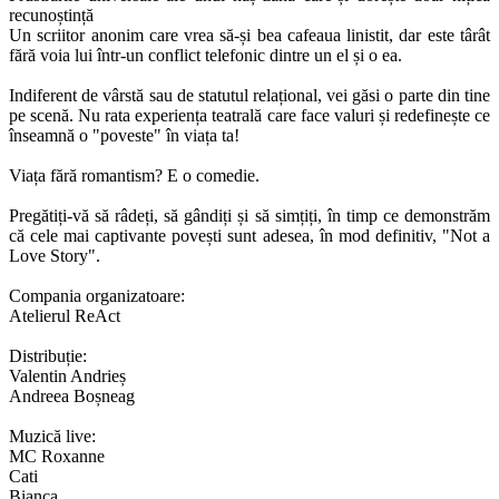
recunoștință
Un scriitor anonim care vrea să-și bea cafeaua linistit, dar este târât
fără voia lui într-un conflict telefonic dintre un el și o ea.
Indiferent de vârstă sau de statutul relațional, vei găsi o parte din tine
pe scenă. Nu rata experiența teatrală care face valuri și redefinește ce
înseamnă o "poveste" în viața ta!
Viața fără romantism? E o comedie.
Pregătiți-vă să râdeți, să gândiți și să simțiți, în timp ce demonstrăm
că cele mai captivante povești sunt adesea, în mod definitiv, "Not a
Love Story".
Compania organizatoare:
Atelierul ReAct
Distribuție:
Valentin Andrieș
Andreea Boșneag
Muzică live:
MC Roxanne
Cati
Bianca