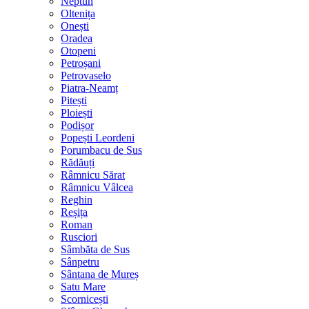
Neptun
Oltenița
Onești
Oradea
Otopeni
Petroșani
Petrovaselo
Piatra-Neamț
Pitești
Ploiești
Podișor
Popești Leordeni
Porumbacu de Sus
Rădăuți
Râmnicu Sărat
Râmnicu Vâlcea
Reghin
Reșița
Roman
Rusciori
Sâmbăta de Sus
Sânpetru
Sântana de Mureș
Satu Mare
Scornicești