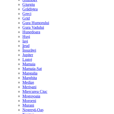
Giurgiu
Grădiștea
Greci
Grid
Gura Humorului
Gura Vadului
Hunedoara
Huși
Iași
Ieud
Însurăței
Jupiter
Lugoj
Mamaia
Mamaia-Sat
Mangalia
Marghita
Mediaș
Merișani
Miercurea Ciuc
Mogoșoaia
Moroeni
Murani
Negrești-Oaș