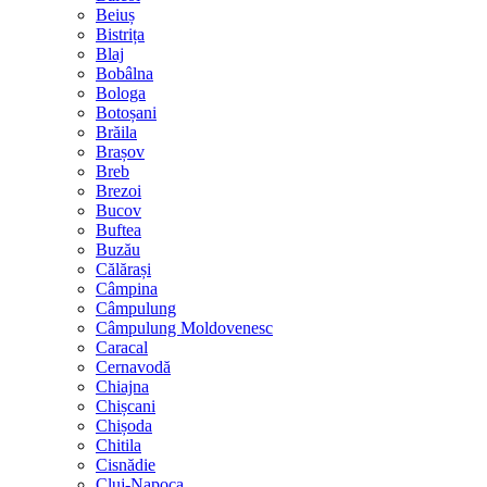
Beiuș
Bistrița
Blaj
Bobâlna
Bologa
Botoșani
Brăila
Brașov
Breb
Brezoi
Bucov
Buftea
Buzău
Călărași
Câmpina
Câmpulung
Câmpulung Moldovenesc
Caracal
Cernavodă
Chiajna
Chișcani
Chișoda
Chitila
Cisnădie
Cluj-Napoca