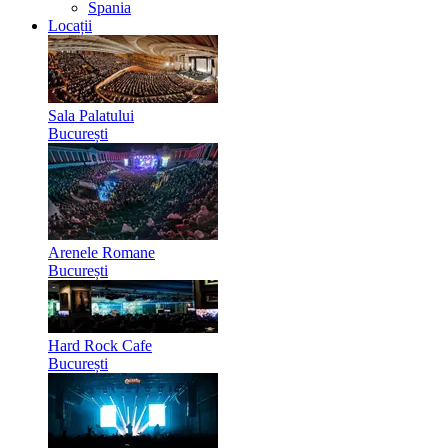
Spania
Locații
Sala Palatului
București
Arenele Romane
București
Hard Rock Cafe
București