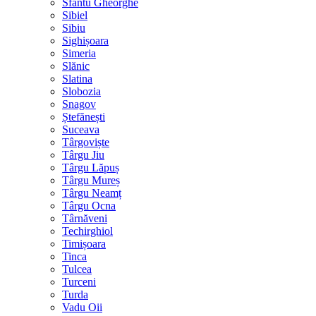
Sfântu Gheorghe
Sibiel
Sibiu
Sighișoara
Simeria
Slănic
Slatina
Slobozia
Snagov
Ștefănești
Suceava
Târgoviște
Târgu Jiu
Târgu Lăpuș
Târgu Mureș
Târgu Neamț
Târgu Ocna
Târnăveni
Techirghiol
Timișoara
Tinca
Tulcea
Turceni
Turda
Vadu Oii