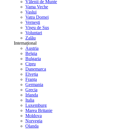
Vălenii de Munte
Vama Veche
Vaslui
Vatra Dornei
Vernești
Vișeu de Sus
Voluntari
Zalău
Internațional
Austria
Belgia
Bulgaria
Cipru
Danemarca
Elveția
Franța
Germania
Grecia
Irlanda
Italia
Luxemburg
Marea Britanie
Moldova
Norvegia
Olanda