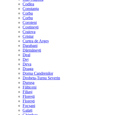
Codlea
Constanța
Corbu
Corbu
Coroieni
Costinești
Craiova
Cristur
Curtea de Argeș
Darabani
Dărmănești
Deal
Dej
Deva
Doaga
Dorna Candrenilor
Drobeta-Turnu Severin
Durușa
Fălticeni
Filiași
Florești
Florești
Focșani
Galați
Ghimbav