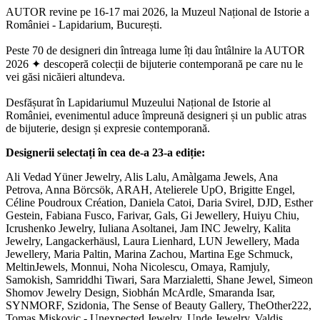
AUTOR revine pe 16-17 mai 2026, la Muzeul Național de Istorie a
României - Lapidarium, București.
Peste 70 de designeri din întreaga lume îți dau întâlnire la AUTOR
2026 ✦ descoperă colecții de bijuterie contemporană pe care nu le
vei găsi nicăieri altundeva.
Desfășurat în Lapidariumul Muzeului Național de Istorie al
României, evenimentul aduce împreună designeri și un public atras
de bijuterie, design și expresie contemporană.
Designerii selectați în cea de-a 23-a ediție:
Ali Vedad Yüner Jewelry, Alis Lalu, Amàlgama Jewels, Ana
Petrova, Anna Börcsök, ARAH, Atelierele UpO, Brigitte Engel,
Céline Poudroux Création, Daniela Catoi, Daria Svirel, DJD, Esther
Gestein, Fabiana Fusco, Farivar, Gals, Gi Jewellery, Huiyu Chiu,
Icrushenko Jewelry, Iuliana Asoltanei, Jam INC Jewelry, Kalita
Jewelry, Langackerhäusl, Laura Lienhard, LUN Jewellery, Mada
Jewellery, Maria Paltin, Marina Zachou, Martina Ege Schmuck,
MeltinJewels, Monnui, Noha Nicolescu, Omaya, Ramjuly,
Samokish, Samriddhi Tiwari, Sara Marzialetti, Shane Jewel, Simeon
Shomov Jewelry Design, Siobhán McArdle, Smaranda Isar,
SYNMORF, Szidonia, The Sense of Beauty Gallery, TheOther222,
Tomas Miskovic - Unexpected Jewelry, Unde Jewelry, Valdis