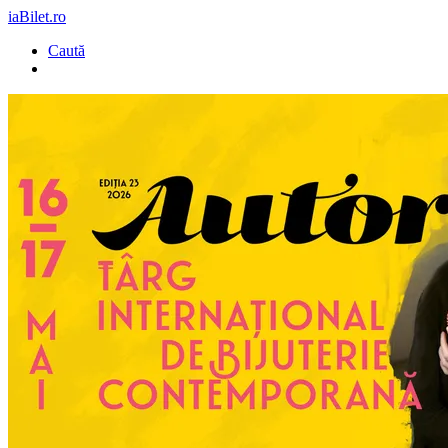
iaBilet.ro
Caută