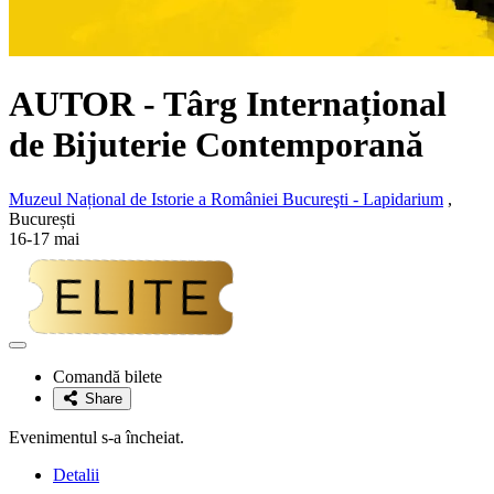
AUTOR - Târg Internațional
de Bijuterie Contemporană
Muzeul Național de Istorie a României Bucureşti - Lapidarium
,
București
16-17 mai
Adaugă
la
Comandă bilete
favorite
Share
Evenimentul s-a încheiat.
Detalii