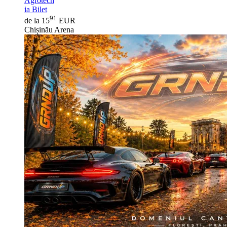
Agrotech
ia Bilet
91
de la 15
EUR
Chișinău Arena