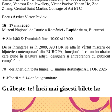
Brose, Vanessa Ree Jewellery, Victor Pavlov, Yanan He, Zoe
Zhang, Central Saint Martins Colleage of Art ETC
Focus Artist:
Victor Pavlov
16 - 17 mai 2026
Muzeul Național de Istorie a României -
Lapidarium
, București.
✦ Sâmbătă & Duminică: între 10:00 și 19:00
De la înființarea sa în 2009, AUTOR se află în vârful mișcării de
bijuterie contemporană din EUROPA, funcționând ca un incubator
care pune în legătură artiști, designeri și antreprenori cu publicul
cumpărător.
70+ designeri din toată lumea. O singură destinație: AUTOR 2026
✦
Minorii sub 14 ani au gratuitate.
Grăbește-te!
Încă mai găsești bilete la: