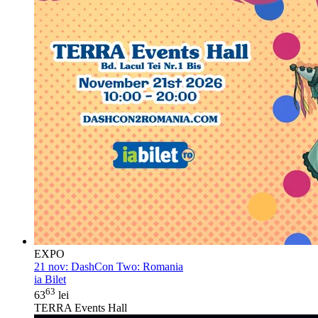
EXPO
21 nov:
DashCon Two: Romania
ia Bilet
63
63
lei
TERRA Events Hall