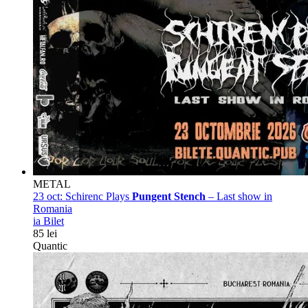
METAL
23 oct:
Schirenc Plays
Pungent Stench
– Last show in
Romania
ia Bilet
85 lei
Quantic