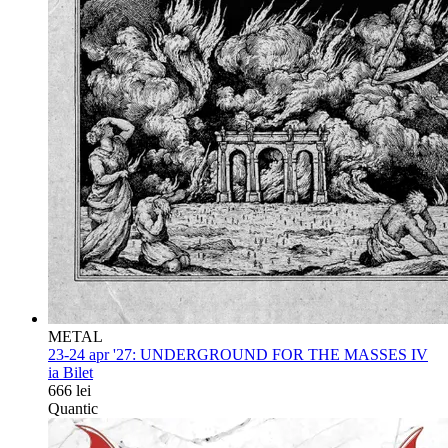
METAL
23-24 apr '27:
UNDERGROUND FOR THE MASSES IV
ia Bilet
666 lei
Quantic