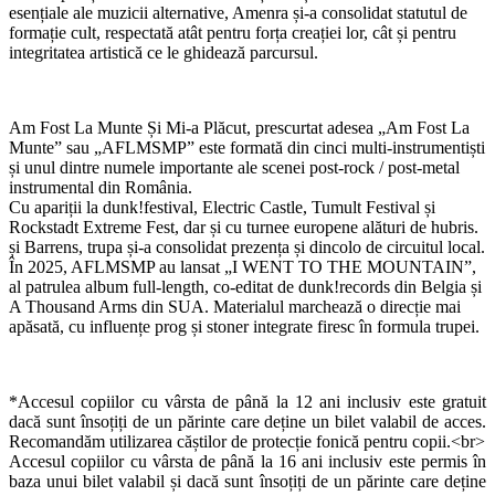
esențiale ale muzicii alternative, Amenra și-a consolidat statutul de
formație cult, respectată atât pentru forța creației lor, cât și pentru
integritatea artistică ce le ghidează parcursul.
Am Fost La Munte Și Mi-a Plăcut, prescurtat adesea „Am Fost La
Munte” sau „AFLMSMP” este formată din cinci multi-instrumentiști
și unul dintre numele importante ale scenei post-rock / post-metal
instrumental din România.
Cu apariții la dunk!festival, Electric Castle, Tumult Festival și
Rockstadt Extreme Fest, dar și cu turnee europene alături de hubris.
și Barrens, trupa și-a consolidat prezența și dincolo de circuitul local.
În 2025, AFLMSMP au lansat „I WENT TO THE MOUNTAIN”,
al patrulea album full-length, co-editat de dunk!records din Belgia și
A Thousand Arms din SUA. Materialul marchează o direcție mai
apăsată, cu influențe prog și stoner integrate firesc în formula trupei.
*Accesul copiilor cu vârsta de până la 12 ani inclusiv este gratuit
dacă sunt însoțiți de un părinte care deține un bilet valabil de acces.
Recomandăm utilizarea căștilor de protecție fonică pentru copii.<br>
Accesul copiilor cu vârsta de până la 16 ani inclusiv este permis în
baza unui bilet valabil și dacă sunt însoțiți de un părinte care deține