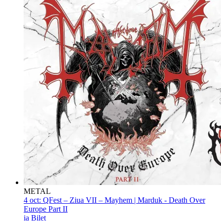
METAL
4 oct:
QFest – Ziua VII – Mayhem | Marduk - Death Over
Europe Part II
ia Bilet