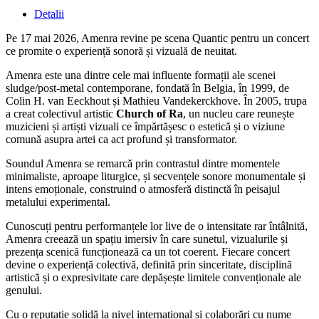
Detalii
Pe 17 mai 2026, Amenra revine pe scena Quantic pentru un concert
ce promite o experiență sonoră și vizuală de neuitat.
Amenra este una dintre cele mai influente formații ale scenei
sludge/post-metal contemporane, fondată în Belgia, în 1999, de
Colin H. van Eeckhout și Mathieu Vandekerckhove. În 2005, trupa
a creat colectivul artistic
Church of Ra
, un nucleu care reunește
muzicieni și artiști vizuali ce împărtășesc o estetică și o viziune
comună asupra artei ca act profund și transformator.
Soundul Amenra se remarcă prin contrastul dintre momentele
minimaliste, aproape liturgice, și secvențele sonore monumentale și
intens emoționale, construind o atmosferă distinctă în peisajul
metalului experimental.
Cunoscuți pentru performanțele lor live de o intensitate rar întâlnită,
Amenra creează un spațiu imersiv în care sunetul, vizualurile și
prezența scenică funcționează ca un tot coerent. Fiecare concert
devine o experiență colectivă, definită prin sinceritate, disciplină
artistică și o expresivitate care depășește limitele convenționale ale
genului.
Cu o reputație solidă la nivel internațional și colaborări cu nume