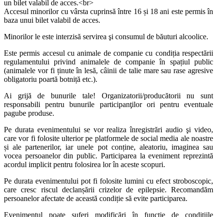
un bilet valabil de acces.<br>
Accesul minorilor cu vârsta cuprinsă între 16 și 18 ani este permis în
baza unui bilet valabil de acces.
Minorilor le este interzisă servirea şi consumul de băuturi alcoolice.
Este permis accesul cu animale de companie cu condiția respectării
regulamentului privind animalele de companie în spațiul public
(animalele vor fi ținute în lesă, câinii de talie mare sau rase agresive
obligatoriu poartă botniță etc.).
Ai grijă de bunurile tale! Organizatorii/producătorii nu sunt
responsabili pentru bunurile participanţilor ori pentru eventuale
pagube produse.
Pe durata evenimentului se vor realiza înregistrări audio şi video,
care vor fi folosite ulterior pe platformele de social media ale noastre
și ale partenerilor, iar unele pot conține, aleatoriu, imaginea sau
vocea persoanelor din public. Participarea la eveniment reprezintă
acordul implicit pentru folosirea lor în aceste scopuri.
Pe durata evenimentului pot fi folosite lumini cu efect stroboscopic,
care cresc riscul declanșării crizelor de epilepsie. Recomandăm
persoanelor afectate de această condiție să evite participarea.
Evenimentul poate suferi modificări în funcție de condiţiile