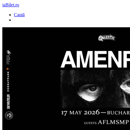
iaBilet.ro
Caută