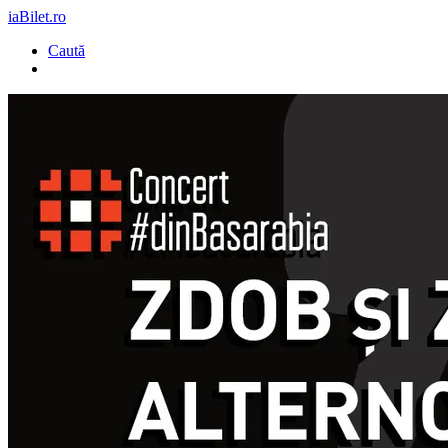
iaBilet.ro
Caută