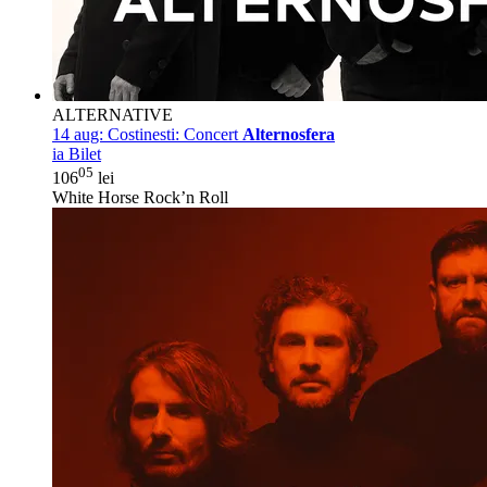
ALTERNATIVE
14 aug:
Costinesti: Concert
Alternosfera
ia Bilet
05
106
lei
White Horse Rock’n Roll