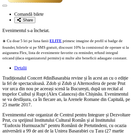
Adaugă
la
Comandă bilete
favorite
Share
Evenimentul s-a încheiat.
☀️ Cu doar 5 lei pe luna fanii
ELITE
primesc imagine de profil si badge de
founder, biletele si pe SMS gratuit, discount 10% la comisionul de operare si la
asigurarea Flex, lista de evenimente favorite cu reminder, refund integral
oricand (daca organizatorul permite) si multe alte beneficii adaugate constant.
Detalii
Tradiționalul Concert #dinBasarabia revine și în acest an cu o ediție
la fel de spectaculoasă. Zdob și Zdub și Alternosfera de peste Prut
vor urca din nou pe aceeași scenă la București, după un recital al
trupelor Cuibul și Rupt (Alex Calancea) din Chișinău. Evenimentul
se va desfășura, ca în fiecare an, la Arenele Romane din Capitală, pe
25 martie 2017.
Evenimentul este organizat de Centrul pentru Integrare și Dezvoltare
Prut, cu sprijinul Institutului Cultural Român și al Institutului
“Eudoxiu Hurmuzachi” pentru Românii de Pretutindeni, cu ocazia
aniversării a 99 de ani de la Unirea Basarabiei cu Țara (27 martie