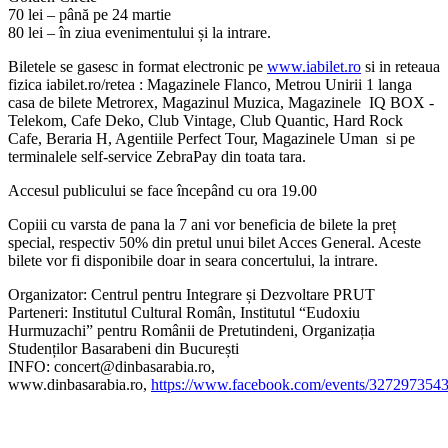
70 lei – până pe 24 martie
80 lei – în ziua evenimentului și la intrare.
Biletele se gasesc in format electronic pe
www.iabilet.ro
si in reteaua
fizica iabilet.ro/retea : Magazinele Flanco, Metrou Unirii 1 langa
casa de bilete Metrorex, Magazinul Muzica, Magazinele IQ BOX -
Telekom, Cafe Deko, Club Vintage, Club Quantic, Hard Rock
Cafe, Beraria H, Agentiile Perfect Tour, Magazinele Uman si pe
terminalele self-service ZebraPay din toata tara.
Accesul publicului se face începând cu ora 19.00
Copiii cu varsta de pana la 7 ani vor beneficia de bilete la preț
special, respectiv 50% din pretul unui bilet Acces General. Aceste
bilete vor fi disponibile doar in seara concertului, la intrare.
Organizator: Centrul pentru Integrare și Dezvoltare PRUT
Parteneri: Institutul Cultural Român, Institutul “Eudoxiu
Hurmuzachi” pentru Românii de Pretutindeni, Organizația
Studenților Basarabeni din București
INFO:
concert@dinbasarabia.ro
,
www.dinbasarabia.ro,
https://www.facebook.com/events/327297354