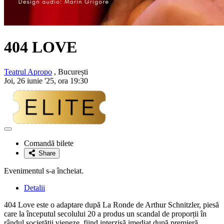
404 LOVE
Teatrul Apropo
, București
Joi, 26 iunie '25, ora 19:30
Adaugă
la
Comandă bilete
favorite
Share
Evenimentul s-a încheiat.
Detalii
404 Love este o adaptare după La Ronde de Arthur Schnitzler, piesă
care la începutul secolului 20 a produs un scandal de proporții în
rândul societății vieneze, fiind interzisă imediat după premieră.