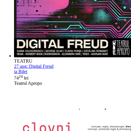
TEATRU
27 aug:
Digital Freud
ia Bilet
24
74
lei
Teatrul Apropo