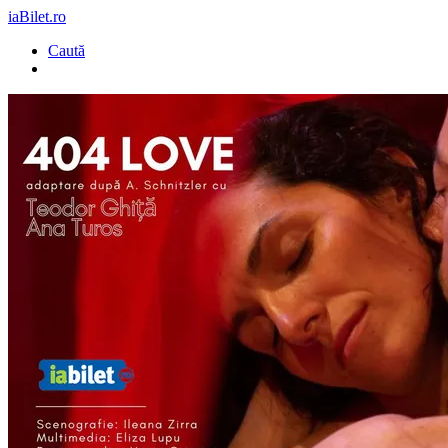
iaBilet.ro
Caută