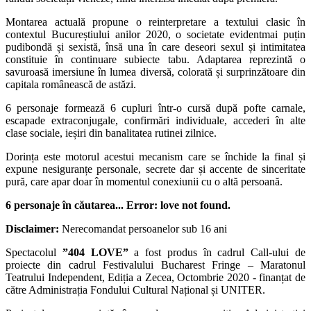
Montarea actuală propune o reinterpretare a textului clasic în
contextul Bucureștiului anilor 2020, o societate evidentmai puțin
pudibondă și sexistă, însă una în care deseori sexul și intimitatea
constituie în continuare subiecte tabu. Adaptarea reprezintă o
savuroasă imersiune în lumea diversă, colorată și surprinzătoare din
capitala românească de astăzi.
6 personaje formează 6 cupluri într-o cursă după pofte carnale,
escapade extraconjugale, confirmări individuale, accederi în alte
clase sociale, ieșiri din banalitatea rutinei zilnice.
Dorința este motorul acestui mecanism care se închide la final și
expune nesiguranțe personale, secrete dar și accente de sinceritate
pură, care apar doar în momentul conexiunii cu o altă persoană.
6 personaje în căutarea... Error: love not found.
Disclaimer:
Nerecomandat persoanelor sub 16 ani
Spectacolul
”404 LOVE”
a fost produs în cadrul Call-ului de
proiecte din cadrul Festivalului Bucharest Fringe – Maratonul
Teatrului Independent, Ediția a Zecea, Octombrie 2020 - finanțat de
către Administrația Fondului Cultural Național și UNITER.