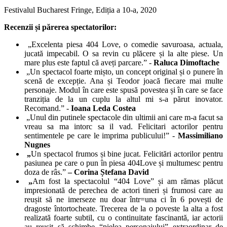
Festivalul Bucharest Fringe, Ediția a 10-a, 2020
Recenzii și părerea spectatorilor:
„Excelenta piesa 404 Love, o comedie savuroasa, actuala,
jucată impecabil. O sa revin cu plăcere și la alte piese. Un
mare plus este faptul că aveți parcare.” -
Raluca Dimoftache
„Un spectacol foarte mișto, un concept original și o punere în
scenă de excepție. Ana și Teodor joacă fiecare mai multe
personaje. Modul în care este spusă povestea și în care se face
tranziția de la un cuplu la altul mi s-a părut inovator.
Recomand.” -
Ioana Leda Costea
„Unul din putinele spectacole din ultimii ani care m-a facut sa
vreau sa ma intorc sa il vad. Felicitari actorilor pentru
sentimentele pe care le imprima publicului!” -
Massimiliano
Nugnes
„
Un spectacol frumos și bine jucat. Felicitări actorilor pentru
pasiunea pe care o pun în piesa 404Love și multumesc pentru
doza de râs.”
– Corina Ștefana David
„
Am fost la spectacolul “404 Love” și am rămas plăcut
impresionată de perechea de actori tineri și frumosi care au
reușit să ne imerseze nu doar într=una ci în 6 povești de
dragoste întortocheate. Trecerea de la o poveste la alta a fost
realizată foarte subtil, cu o continuitate fascinantă, iar actorii
au reușit să schimbe “pielea personajului” extraordinar de