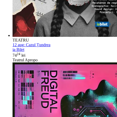
TEATRU
12 aug:
Cazul Țundrea
ia Bilet
24
74
lei
Teatrul Apropo