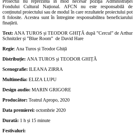
Proiectul nu reprezintă în mod necesar poziţia Administrației
Fondului Cultural Național. AFCN nu este responsabilă de
conținutul proiectului sau de modul în care rezultatele proiectului pot
fi folosite. Acestea sunt în întregime responsabilitea beneficiarului
finațării.
Text:
ANA TUROS și TEODOR GHIȚĂ după ”Cercul” de Arthur
Schnitzler și ”Blue Room” de David Hare
Regie
: Ana Turos și Teodor Ghiță
Distribuție:
ANA TUROS și TEODOR GHIȚĂ
Scenografie:
ILEANA ZIRRA
Multimedia:
ELIZA LUPU
Design audio:
MARIN GRIGORE
Producător:
Teatrul Apropo, 2020
Data premierei:
octombrie 2020
Durată:
1 h și 15 minute
Festivaluri: