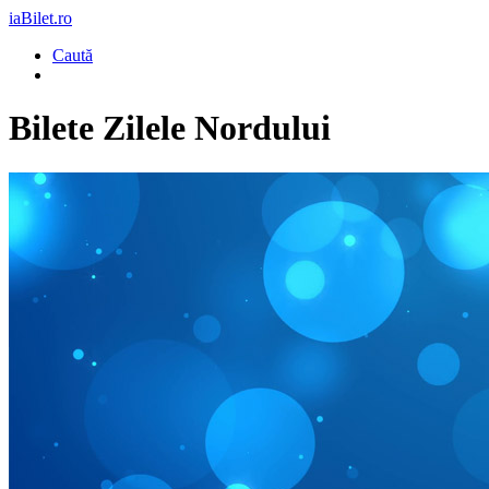
iaBilet.ro
Caută
Bilete
Zilele Nordului