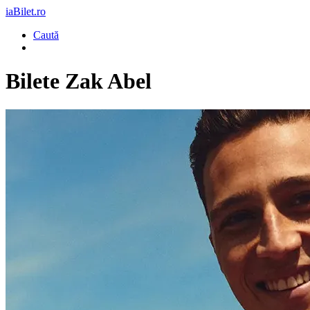
iaBilet.ro
Caută
Bilete
Zak Abel