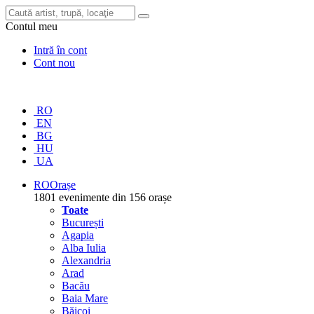
Contul meu
Intră în cont
Cont nou
RO
EN
BG
HU
UA
RO
Orașe
1801 evenimente din 156 orașe
Toate
București
Agapia
Alba Iulia
Alexandria
Arad
Bacău
Baia Mare
Băicoi