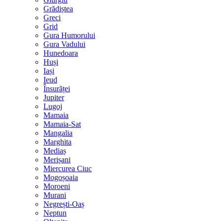
Grădiștea
Greci
Grid
Gura Humorului
Gura Vadului
Hunedoara
Huși
Iași
Ieud
Însurăței
Jupiter
Lugoj
Mamaia
Mamaia-Sat
Mangalia
Marghita
Mediaș
Merișani
Miercurea Ciuc
Mogoșoaia
Moroeni
Murani
Negrești-Oaș
Neptun