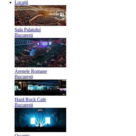
Locații
Sala Palatului
București
Arenele Romane
București
Hard Rock Cafe
București
Quantic