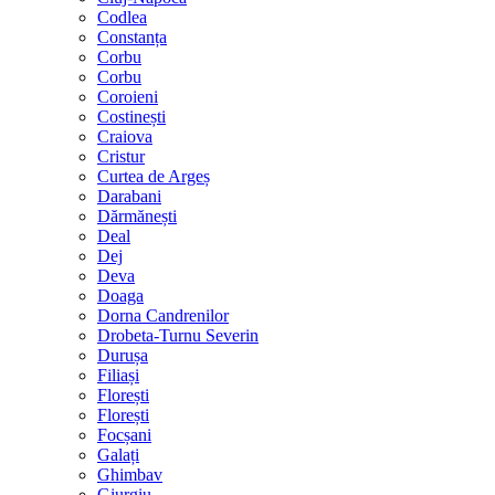
Codlea
Constanța
Corbu
Corbu
Coroieni
Costinești
Craiova
Cristur
Curtea de Argeș
Darabani
Dărmănești
Deal
Dej
Deva
Doaga
Dorna Candrenilor
Drobeta-Turnu Severin
Durușa
Filiași
Florești
Florești
Focșani
Galați
Ghimbav
Giurgiu