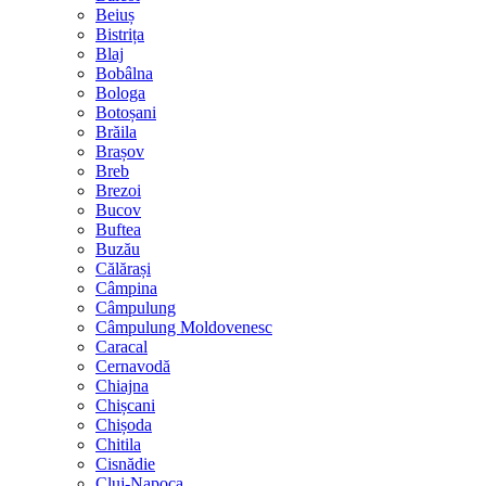
Beiuș
Bistrița
Blaj
Bobâlna
Bologa
Botoșani
Brăila
Brașov
Breb
Brezoi
Bucov
Buftea
Buzău
Călărași
Câmpina
Câmpulung
Câmpulung Moldovenesc
Caracal
Cernavodă
Chiajna
Chișcani
Chișoda
Chitila
Cisnădie
Cluj-Napoca