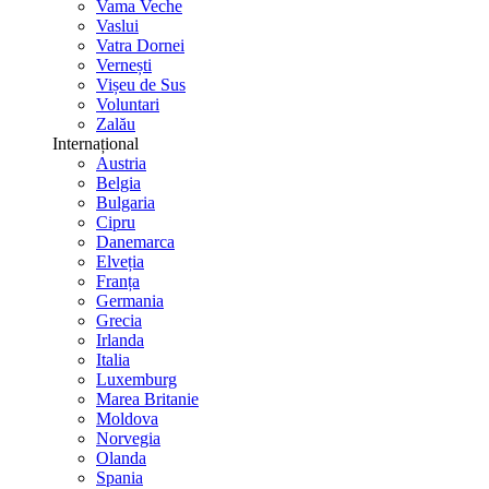
Vama Veche
Vaslui
Vatra Dornei
Vernești
Vișeu de Sus
Voluntari
Zalău
Internațional
Austria
Belgia
Bulgaria
Cipru
Danemarca
Elveția
Franța
Germania
Grecia
Irlanda
Italia
Luxemburg
Marea Britanie
Moldova
Norvegia
Olanda
Spania