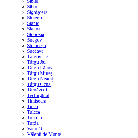
Sibiel
Sibiu
Sighișoara
Simeria
Slănic
Slatina
Slobozia
Snagov
Ștefănești
Suceava
Târgoviște
Târgu Jiu
Târgu Lăpuș
Târgu Mureș
Târgu Neamț
Târgu Ocna
Târnăveni
Techirghiol
Timișoara
Tinca
Tulcea
Turceni
Turda
Vadu Oii
Vălenii de Munte