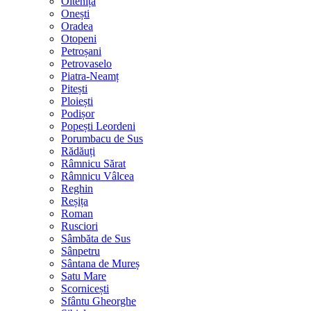
Oltenița
Onești
Oradea
Otopeni
Petroșani
Petrovaselo
Piatra-Neamț
Pitești
Ploiești
Podișor
Popești Leordeni
Porumbacu de Sus
Rădăuți
Râmnicu Sărat
Râmnicu Vâlcea
Reghin
Reșița
Roman
Rusciori
Sâmbăta de Sus
Sânpetru
Sântana de Mureș
Satu Mare
Scornicești
Sfântu Gheorghe