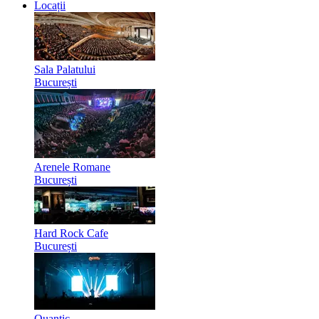
Locații
Sala Palatului
București
Arenele Romane
București
Hard Rock Cafe
București
Quantic