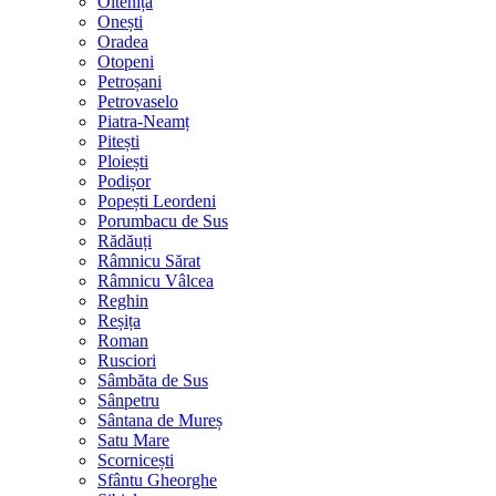
Oltenița
Onești
Oradea
Otopeni
Petroșani
Petrovaselo
Piatra-Neamț
Pitești
Ploiești
Podișor
Popești Leordeni
Porumbacu de Sus
Rădăuți
Râmnicu Sărat
Râmnicu Vâlcea
Reghin
Reșița
Roman
Rusciori
Sâmbăta de Sus
Sânpetru
Sântana de Mureș
Satu Mare
Scornicești
Sfântu Gheorghe