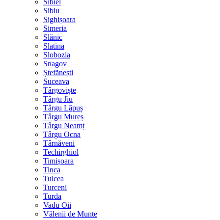
Sibiel
Sibiu
Sighișoara
Simeria
Slănic
Slatina
Slobozia
Snagov
Ștefănești
Suceava
Târgoviște
Târgu Jiu
Târgu Lăpuș
Târgu Mureș
Târgu Neamț
Târgu Ocna
Târnăveni
Techirghiol
Timișoara
Tinca
Tulcea
Turceni
Turda
Vadu Oii
Vălenii de Munte