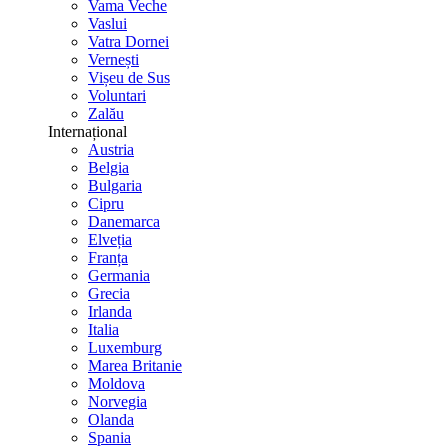
Vama Veche
Vaslui
Vatra Dornei
Vernești
Vișeu de Sus
Voluntari
Zalău
Internațional
Austria
Belgia
Bulgaria
Cipru
Danemarca
Elveția
Franța
Germania
Grecia
Irlanda
Italia
Luxemburg
Marea Britanie
Moldova
Norvegia
Olanda
Spania