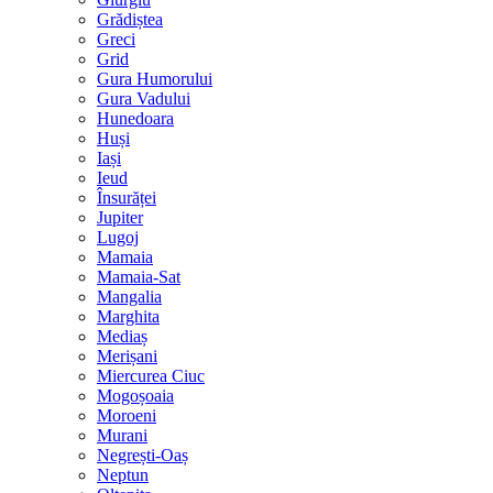
Grădiștea
Greci
Grid
Gura Humorului
Gura Vadului
Hunedoara
Huși
Iași
Ieud
Însurăței
Jupiter
Lugoj
Mamaia
Mamaia-Sat
Mangalia
Marghita
Mediaș
Merișani
Miercurea Ciuc
Mogoșoaia
Moroeni
Murani
Negrești-Oaș
Neptun