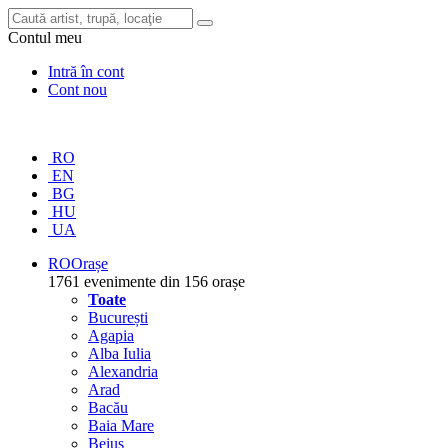
Contul meu
Intră în cont
Cont nou
RO
EN
BG
HU
UA
RO
Orașe
1761 evenimente din 156 orașe
Toate
București
Agapia
Alba Iulia
Alexandria
Arad
Bacău
Baia Mare
Beiuș