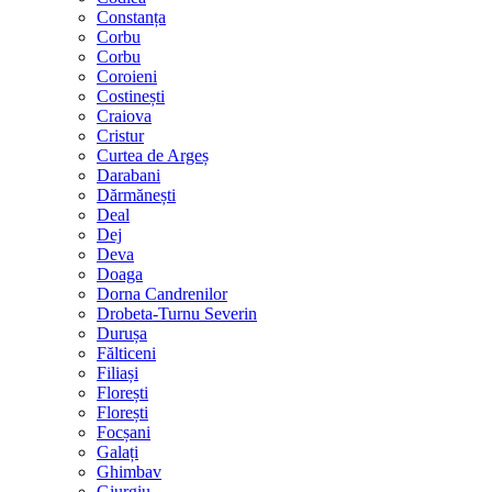
Constanța
Corbu
Corbu
Coroieni
Costinești
Craiova
Cristur
Curtea de Argeș
Darabani
Dărmănești
Deal
Dej
Deva
Doaga
Dorna Candrenilor
Drobeta-Turnu Severin
Durușa
Fălticeni
Filiași
Florești
Florești
Focșani
Galați
Ghimbav
Giurgiu