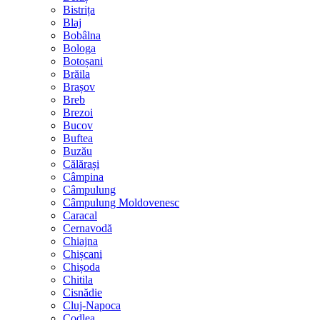
Bistrița
Blaj
Bobâlna
Bologa
Botoșani
Brăila
Brașov
Breb
Brezoi
Bucov
Buftea
Buzău
Călărași
Câmpina
Câmpulung
Câmpulung Moldovenesc
Caracal
Cernavodă
Chiajna
Chișcani
Chișoda
Chitila
Cisnădie
Cluj-Napoca
Codlea