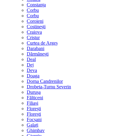
Constanța
Corbu
Corbu
Coroieni
Costinești
Craiova
Cristur
Curtea de Argeș
Darabani
Dărmănești
Deal
Dej
Deva
Doaga
Dorna Candrenilor
Drobeta-Turnu Severin
Durușa
Fălticeni
Filiași
Florești
Florești
Focșani
Galați
Ghimbav
Giurgiu