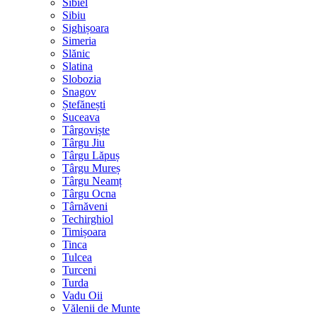
Sibiel
Sibiu
Sighișoara
Simeria
Slănic
Slatina
Slobozia
Snagov
Ștefănești
Suceava
Târgoviște
Târgu Jiu
Târgu Lăpuș
Târgu Mureș
Târgu Neamț
Târgu Ocna
Târnăveni
Techirghiol
Timișoara
Tinca
Tulcea
Turceni
Turda
Vadu Oii
Vălenii de Munte