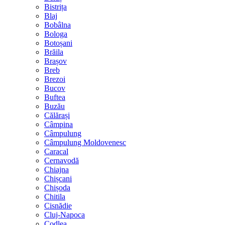
Bistrița
Blaj
Bobâlna
Bologa
Botoșani
Brăila
Brașov
Breb
Brezoi
Bucov
Buftea
Buzău
Călărași
Câmpina
Câmpulung
Câmpulung Moldovenesc
Caracal
Cernavodă
Chiajna
Chișcani
Chișoda
Chitila
Cisnădie
Cluj-Napoca
Codlea