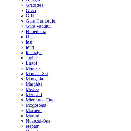
Grădiștea
Greci
Grid
Gura Humorului
Gura Vadului
Hunedoara
Huși
Iași
Ieud
Însurăței
Jupiter
Lugoj
Mamaia
Mamaia-Sat
Mangalia
Marghita
Mediaș
Merișani
Miercurea Ciuc
Mogoșoaia
Moroeni
Murani
Negrești-Oaș
Neptun