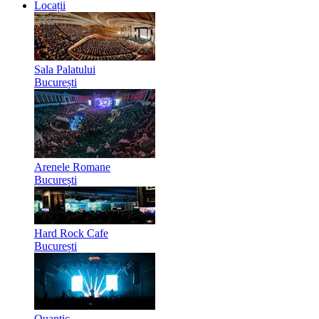
Locații
Sala Palatului
București
Arenele Romane
București
Hard Rock Cafe
București
Quantic