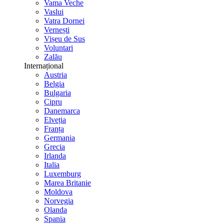
Vama Veche
Vaslui
Vatra Dornei
Vernești
Vișeu de Sus
Voluntari
Zalău
Internațional
Austria
Belgia
Bulgaria
Cipru
Danemarca
Elveția
Franța
Germania
Grecia
Irlanda
Italia
Luxemburg
Marea Britanie
Moldova
Norvegia
Olanda
Spania