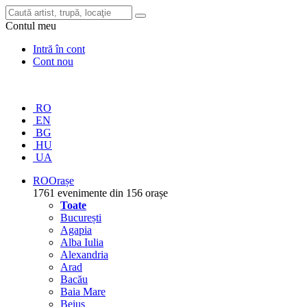
Contul meu
Intră în cont
Cont nou
RO
EN
BG
HU
UA
RO
Orașe
1761 evenimente din 156 orașe
Toate
București
Agapia
Alba Iulia
Alexandria
Arad
Bacău
Baia Mare
Beiuș