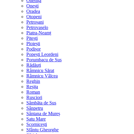
Oltenița
Onești
Oradea
Otopeni
Petroșani
Petrovaselo
Piatra-Neamț
Pitești
Ploiești
Podișor
Popești Leordeni
Porumbacu de Sus
Rădăuți
Râmnicu Sărat
Râmnicu Vâlcea
Reghin
Reșița
Roman
Rusciori
Sâmbăta de Sus
Sânpetru
Sântana de Mureș
Satu Mare
Scornicești
Sfântu Gheorghe