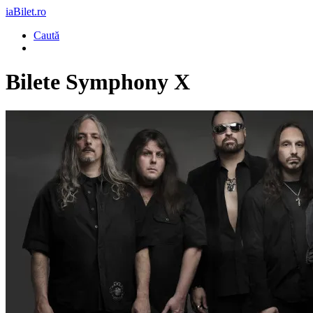
iaBilet.ro
Caută
Bilete
Symphony X