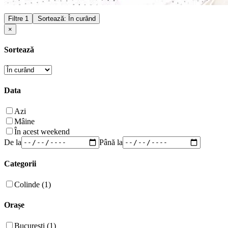
Filtre
1
Sortează: În curând
×
Sortează
Data
Azi
Mâine
În acest weekend
De la
Până la
Categorii
Colinde (1)
Orașe
București (1)