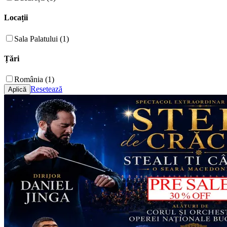
Locații
Sala Palatului (1)
Țări
România (1)
Resetează