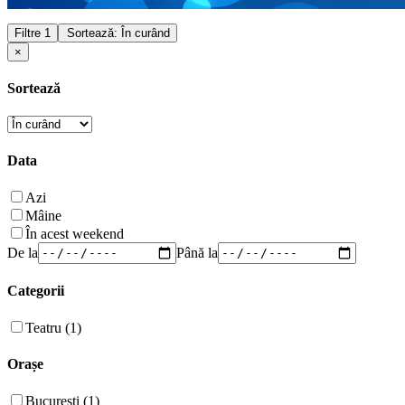
Filtre
1
Sortează: În curând
×
Sortează
Data
Azi
Mâine
În acest weekend
De la
Până la
Categorii
Teatru (1)
Orașe
București (1)