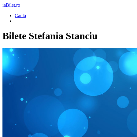
iaBilet.ro
Caută
Bilete
Stefania Stanciu