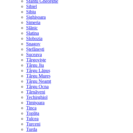
Sfântu Gheorghe
Sibiel
Sibiu
Sighișoara
Simeria
Slănic
Slatina
Slobozia
Snagov
Ștefănești
Suceava
Târgoviște
Târgu Jiu
Târgu Lăpuș
Târgu Mureș
Târgu Neamț
Târgu Ocna
Târnăveni
Techirghiol
Timișoara
Tinca
Toplița
Tulcea
Turceni
Turda