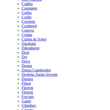
Codlea
Constanța
Corbu
Corbu
Coroieni
Costinești
Craiova
Cristur
Curtea de Argeș
Darabani
Dărmănești
Deal
Dej
Deva
Doaga
Dorna Candrenilor
Drobeta-Turnu Severin
Durușa
Filiași
Florești
Florești
Focșani
Galați
Ghimbav
Giurgiu