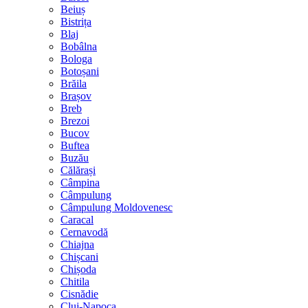
Beiuș
Bistrița
Blaj
Bobâlna
Bologa
Botoșani
Brăila
Brașov
Breb
Brezoi
Bucov
Buftea
Buzău
Călărași
Câmpina
Câmpulung
Câmpulung Moldovenesc
Caracal
Cernavodă
Chiajna
Chișcani
Chișoda
Chitila
Cisnădie
Cluj-Napoca