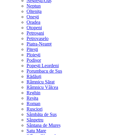
Negrești-Oaș
Neptun
Oltenița
Onești
Oradea
Otopeni
Petroșani
Petrovaselo
Piatra-Neamț
Pitești
Ploiești
Podișor
Popești Leordeni
Porumbacu de Sus
Rădăuți
Râmnicu Sărat
Râmnicu Vâlcea
Reghin
Reșița
Roman
Rusciori
Sâmbăta de Sus
Sânpetru
Sântana de Mureș
Satu Mare