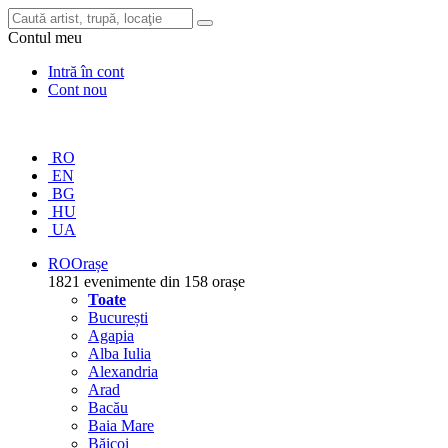
Contul meu
Intră în cont
Cont nou
RO
EN
BG
HU
UA
RO
Orașe
1821 evenimente din 158 orașe
Toate
București
Agapia
Alba Iulia
Alexandria
Arad
Bacău
Baia Mare
Băicoi