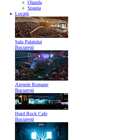
Olanda
Spania
Locații
Sala Palatului
București
Arenele Romane
București
Hard Rock Cafe
București