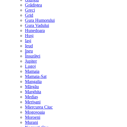
Grădiștea
Greci
Grid
Gura Humorului
Gura Vadului
Hunedoara
Huși
Iași
Ieud
Ineu
Însurăței
Jupiter
Lugoj
Mamaia
Mamaia-Sat
Mangalia
Mărgău
Marghita
Mediaș
Merișani
Miercurea Ciuc
Mogoșoaia
Moroeni
Murani