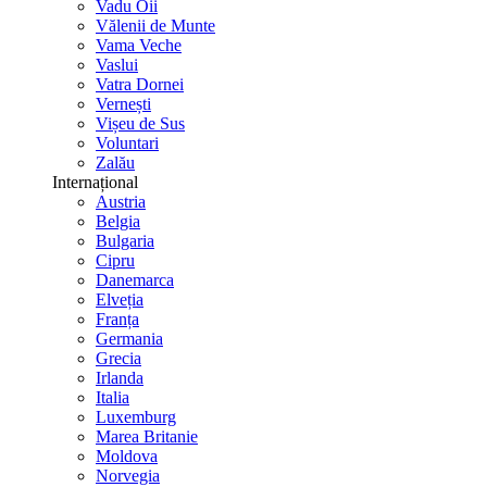
Vadu Oii
Vălenii de Munte
Vama Veche
Vaslui
Vatra Dornei
Vernești
Vișeu de Sus
Voluntari
Zalău
Internațional
Austria
Belgia
Bulgaria
Cipru
Danemarca
Elveția
Franța
Germania
Grecia
Irlanda
Italia
Luxemburg
Marea Britanie
Moldova
Norvegia