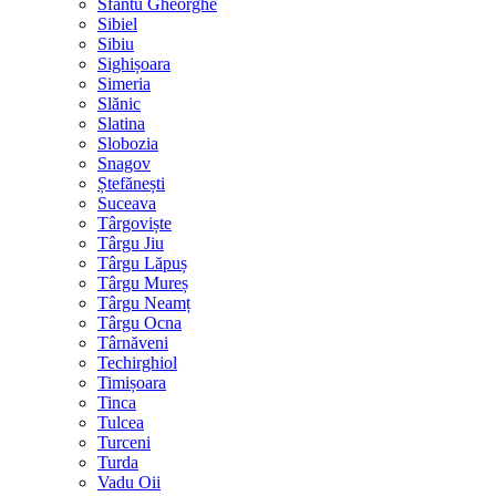
Sfântu Gheorghe
Sibiel
Sibiu
Sighișoara
Simeria
Slănic
Slatina
Slobozia
Snagov
Ștefănești
Suceava
Târgoviște
Târgu Jiu
Târgu Lăpuș
Târgu Mureș
Târgu Neamț
Târgu Ocna
Târnăveni
Techirghiol
Timișoara
Tinca
Tulcea
Turceni
Turda
Vadu Oii