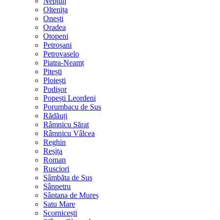
Neptun
Oltenița
Onești
Oradea
Otopeni
Petroșani
Petrovaselo
Piatra-Neamț
Pitești
Ploiești
Podișor
Popești Leordeni
Porumbacu de Sus
Rădăuți
Râmnicu Sărat
Râmnicu Vâlcea
Reghin
Reșița
Roman
Rusciori
Sâmbăta de Sus
Sânpetru
Sântana de Mureș
Satu Mare
Scornicești