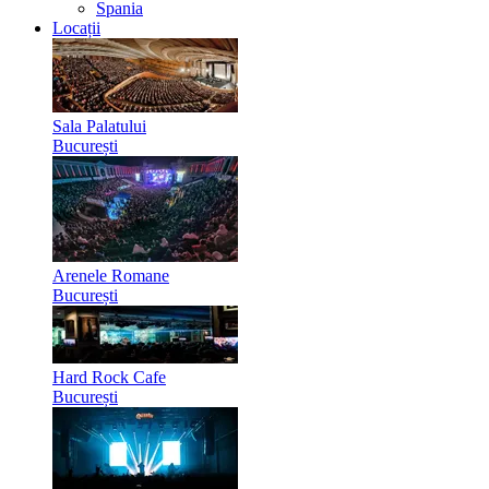
Spania
Locații
Sala Palatului
București
Arenele Romane
București
Hard Rock Cafe
București