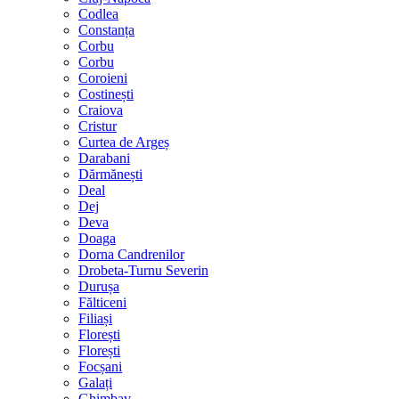
Codlea
Constanța
Corbu
Corbu
Coroieni
Costinești
Craiova
Cristur
Curtea de Argeș
Darabani
Dărmănești
Deal
Dej
Deva
Doaga
Dorna Candrenilor
Drobeta-Turnu Severin
Durușa
Fălticeni
Filiași
Florești
Florești
Focșani
Galați
Ghimbav