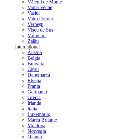
Vălenii de Munte
Vama Veche
Vaslui
Vatra Dornei
Vernești
Vișeu de Sus
Voluntari
Zalău
Internațional
Austria
Belgia
Bulgaria
Cipru
Danemarca
Elveția
Franța
Germania
Grecia
Irlanda
Italia
Luxemburg
Marea Britanie
Moldova
Norvegia
Olanda