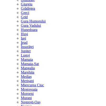
Giurgiu
Grădiștea
Greci
Grid
Gura Humorului
Gura Vadului
Hunedoara
Huși
Iași
Ieud
Însurăței
Jupiter
Lugoj
Mamaia
Mamaia-Sat
Mangalia
Marghita
Mediaș
Merișani
Miercurea Ciuc
Mogoșoaia
Moroeni
Murani
Negrești-Oaș