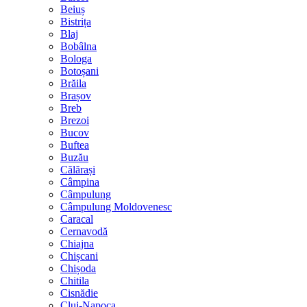
Beiuș
Bistrița
Blaj
Bobâlna
Bologa
Botoșani
Brăila
Brașov
Breb
Brezoi
Bucov
Buftea
Buzău
Călărași
Câmpina
Câmpulung
Câmpulung Moldovenesc
Caracal
Cernavodă
Chiajna
Chișcani
Chișoda
Chitila
Cisnădie
Cluj-Napoca