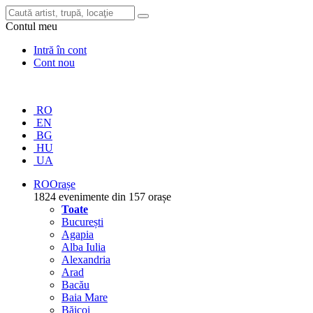
Contul meu
Intră în cont
Cont nou
RO
EN
BG
HU
UA
RO
Orașe
1824 evenimente din 157 orașe
Toate
București
Agapia
Alba Iulia
Alexandria
Arad
Bacău
Baia Mare
Băicoi