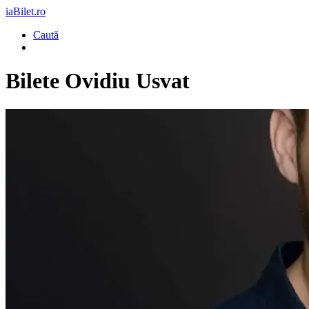
iaBilet.ro
Caută
Bilete
Ovidiu Usvat