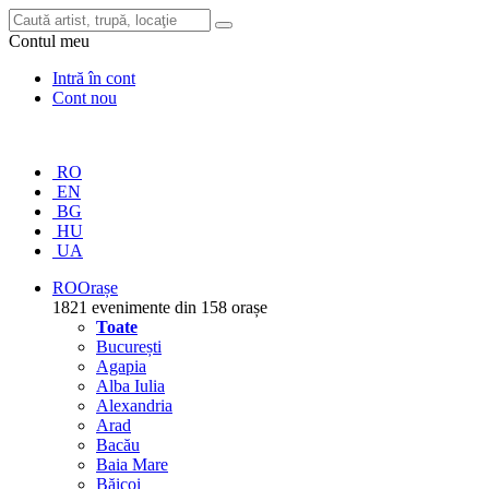
Contul meu
Intră în cont
Cont nou
RO
EN
BG
HU
UA
RO
Orașe
1821 evenimente din 158 orașe
Toate
București
Agapia
Alba Iulia
Alexandria
Arad
Bacău
Baia Mare
Băicoi