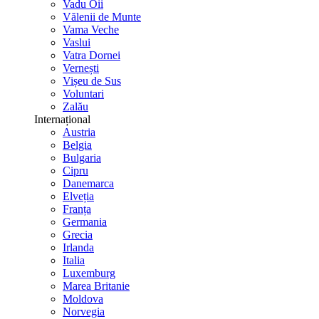
Vadu Oii
Vălenii de Munte
Vama Veche
Vaslui
Vatra Dornei
Vernești
Vișeu de Sus
Voluntari
Zalău
Internațional
Austria
Belgia
Bulgaria
Cipru
Danemarca
Elveția
Franța
Germania
Grecia
Irlanda
Italia
Luxemburg
Marea Britanie
Moldova
Norvegia