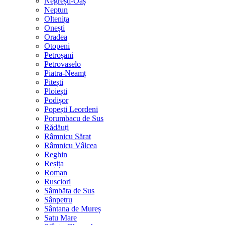
Negrești-Oaș
Neptun
Oltenița
Onești
Oradea
Otopeni
Petroșani
Petrovaselo
Piatra-Neamț
Pitești
Ploiești
Podișor
Popești Leordeni
Porumbacu de Sus
Rădăuți
Râmnicu Sărat
Râmnicu Vâlcea
Reghin
Reșița
Roman
Rusciori
Sâmbăta de Sus
Sânpetru
Sântana de Mureș
Satu Mare