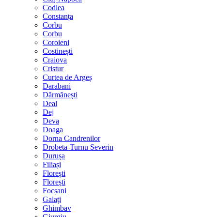
Codlea
Constanța
Corbu
Corbu
Coroieni
Costinești
Craiova
Cristur
Curtea de Argeș
Darabani
Dărmănești
Deal
Dej
Deva
Doaga
Dorna Candrenilor
Drobeta-Turnu Severin
Durușa
Filiași
Florești
Florești
Focșani
Galați
Ghimbav
Giurgiu