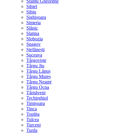
Sfântu Gheorghe
Sibiel
Sibiu
Sighișoara
Simeria
Slănic
Slatina
Slobozia
Snagov
Ștefănești
Suceava
Târgoviște
Târgu Jiu
Târgu Lăpuș
Târgu Mureș
Târgu Neamț
Târgu Ocna
Târnăveni
Techirghiol
Timișoara
Tinca
Toplița
Tulcea
Turceni
Turda