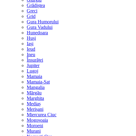
Grădiștea
Greci
Grid
Gura Humorului
Gura Vadului
Hunedoara
Huși
Iași
Ieud
Ineu
Însurăței
Jupiter
Lugoj
Mamaia
Mamaia-Sat
Mangalia
Mărgău
Marghita
Mediaș
Merișani
Miercurea Ciuc
Mogoșoaia
Moroeni
Murani