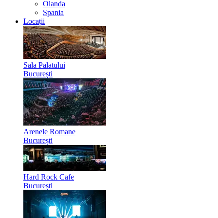
Olanda
Spania
Locații
Sala Palatului
București
Arenele Romane
București
Hard Rock Cafe
București