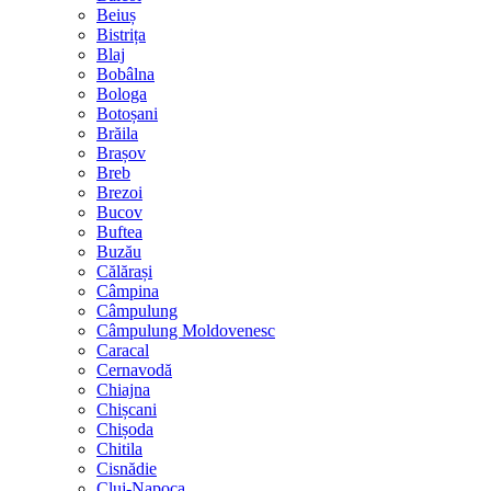
Beiuș
Bistrița
Blaj
Bobâlna
Bologa
Botoșani
Brăila
Brașov
Breb
Brezoi
Bucov
Buftea
Buzău
Călărași
Câmpina
Câmpulung
Câmpulung Moldovenesc
Caracal
Cernavodă
Chiajna
Chișcani
Chișoda
Chitila
Cisnădie
Cluj-Napoca