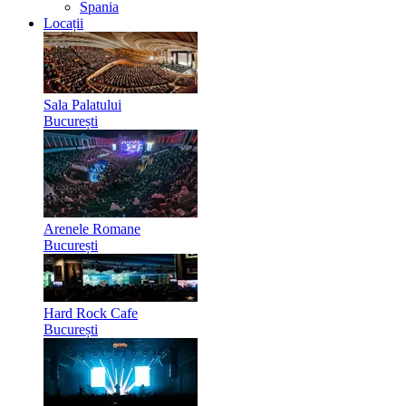
Spania
Locații
Sala Palatului
București
Arenele Romane
București
Hard Rock Cafe
București