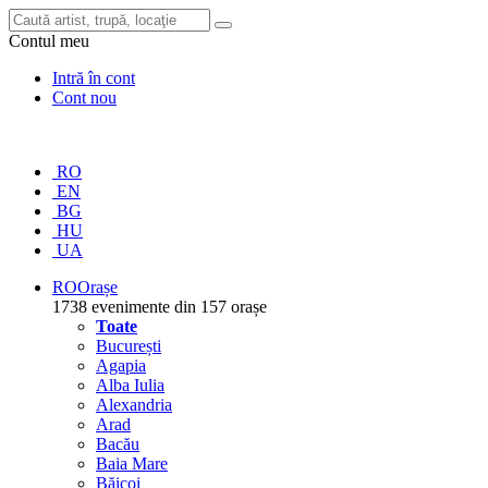
Contul meu
Intră în cont
Cont nou
RO
EN
BG
HU
UA
RO
Orașe
1738 evenimente din 157 orașe
Toate
București
Agapia
Alba Iulia
Alexandria
Arad
Bacău
Baia Mare
Băicoi