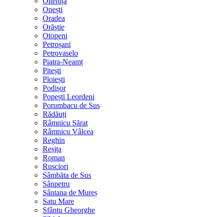
Oltenița
Onești
Oradea
Orăștie
Otopeni
Petroșani
Petrovaselo
Piatra-Neamț
Pitești
Ploiești
Podișor
Popești Leordeni
Porumbacu de Sus
Rădăuți
Râmnicu Sărat
Râmnicu Vâlcea
Reghin
Reșița
Roman
Rusciori
Sâmbăta de Sus
Sânpetru
Sântana de Mureș
Satu Mare
Sfântu Gheorghe