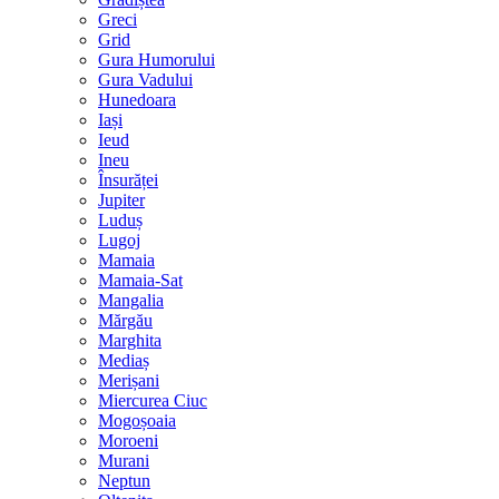
Greci
Grid
Gura Humorului
Gura Vadului
Hunedoara
Iași
Ieud
Ineu
Însurăței
Jupiter
Luduș
Lugoj
Mamaia
Mamaia-Sat
Mangalia
Mărgău
Marghita
Mediaș
Merișani
Miercurea Ciuc
Mogoșoaia
Moroeni
Murani
Neptun