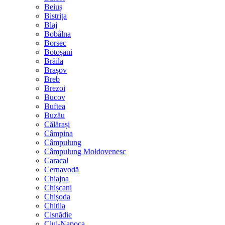
Beiuș
Bistrița
Blaj
Bobâlna
Borsec
Botoșani
Brăila
Brașov
Breb
Brezoi
Bucov
Buftea
Buzău
Călărași
Câmpina
Câmpulung
Câmpulung Moldovenesc
Caracal
Cernavodă
Chiajna
Chișcani
Chișoda
Chitila
Cisnădie
Cluj-Napoca