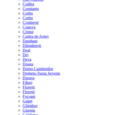
Codlea
Constanța
Corbu
Corbu
Costinești
Craiova
Cristur
Curtea de Argeș
Darabani
Dărmănești
Deal
Dej
Deva
Doaga
Dorna Candrenilor
Drobeta-Turnu Severin
Durușa
Filiași
Florești
Florești
Focșani
Galați
Ghimbav
Giurgiu
Grădiștea