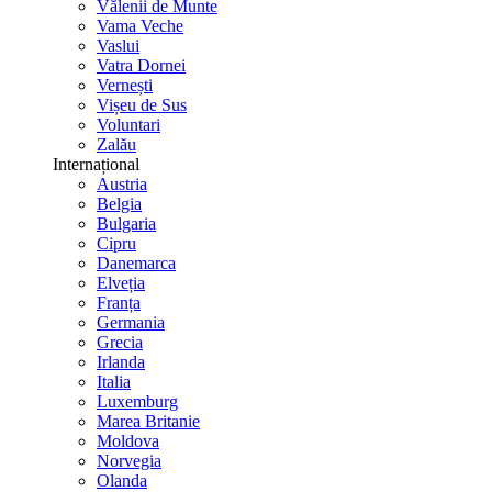
Vălenii de Munte
Vama Veche
Vaslui
Vatra Dornei
Vernești
Vișeu de Sus
Voluntari
Zalău
Internațional
Austria
Belgia
Bulgaria
Cipru
Danemarca
Elveția
Franța
Germania
Grecia
Irlanda
Italia
Luxemburg
Marea Britanie
Moldova
Norvegia
Olanda