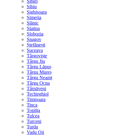
Sibiel
Sibiu
Sighișoara
Simeria
Slănic
Slatina
Slobozia
Snagov
Ștefănești
Suceava
Târgoviște
Târgu Jiu
Târgu Lăpuș
Târgu Mureș
Târgu Neamț
Târgu Ocna
Târnăveni
Techirghiol
Timișoara
Tinca
Toplița
Tulcea
Turceni
Turda
Vadu Oii