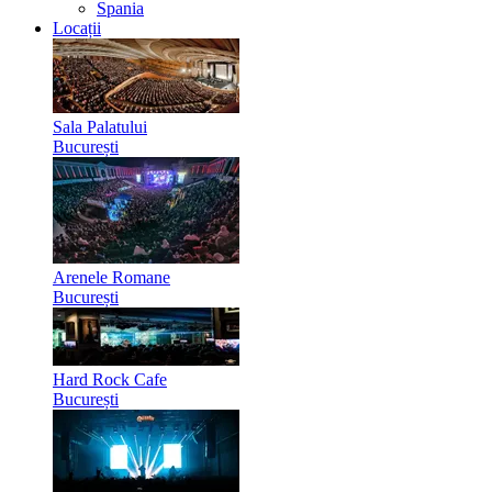
Spania
Locații
Sala Palatului
București
Arenele Romane
București
Hard Rock Cafe
București