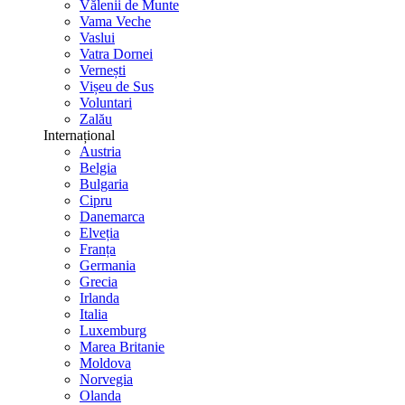
Vălenii de Munte
Vama Veche
Vaslui
Vatra Dornei
Vernești
Vișeu de Sus
Voluntari
Zalău
Internațional
Austria
Belgia
Bulgaria
Cipru
Danemarca
Elveția
Franța
Germania
Grecia
Irlanda
Italia
Luxemburg
Marea Britanie
Moldova
Norvegia
Olanda