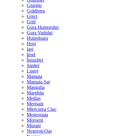
Giurgiu
Grădiștea
Greci
Grid
Gura Humorului
Gura Vadului
Hunedoara
Huși
Iași
Ieud
Însurăței
Jupiter
Lugoj
Mamaia
Mamaia-Sat
Mangalia
Marghita
Mediaș
Merișani
Miercurea Ciuc
Mogoșoaia
Moroeni
Murani
Negrești-Oaș