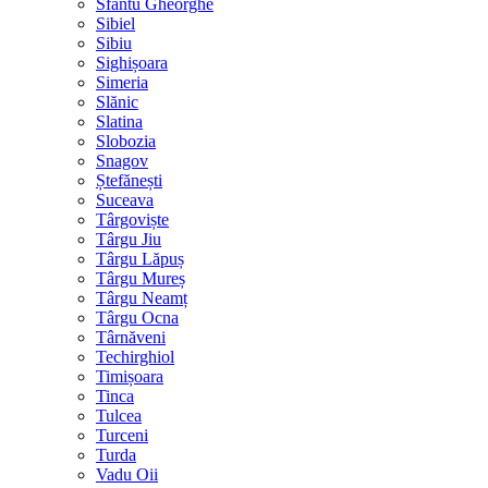
Sfântu Gheorghe
Sibiel
Sibiu
Sighișoara
Simeria
Slănic
Slatina
Slobozia
Snagov
Ștefănești
Suceava
Târgoviște
Târgu Jiu
Târgu Lăpuș
Târgu Mureș
Târgu Neamț
Târgu Ocna
Târnăveni
Techirghiol
Timișoara
Tinca
Tulcea
Turceni
Turda
Vadu Oii