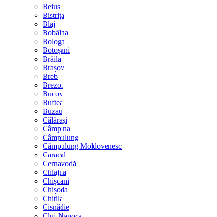
Beiuș
Bistrița
Blaj
Bobâlna
Bologa
Botoșani
Brăila
Brașov
Breb
Brezoi
Bucov
Buftea
Buzău
Călărași
Câmpina
Câmpulung
Câmpulung Moldovenesc
Caracal
Cernavodă
Chiajna
Chișcani
Chișoda
Chitila
Cisnădie
Cluj-Napoca