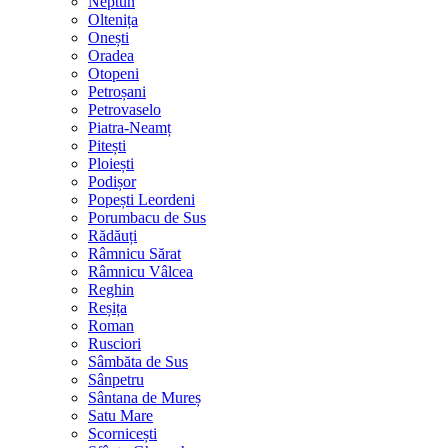
Neptun
Oltenița
Onești
Oradea
Otopeni
Petroșani
Petrovaselo
Piatra-Neamț
Pitești
Ploiești
Podișor
Popești Leordeni
Porumbacu de Sus
Rădăuți
Râmnicu Sărat
Râmnicu Vâlcea
Reghin
Reșița
Roman
Rusciori
Sâmbăta de Sus
Sânpetru
Sântana de Mureș
Satu Mare
Scornicești