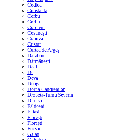
Codlea
Constanța
Corbu
Corbu
Coroieni
Costinești
Craiova
Cristur
Curtea de Argeș
Darabani
Dărmănești
Deal
Dej
Deva
Doaga
Dorna Candrenilor
Drobeta-Turnu Severin
Durușa
Fălticeni
Filiași
Florești
Florești
Focșani
Galați
Ghimbav