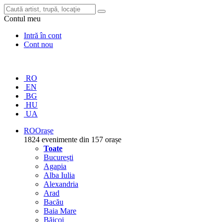
Contul meu
Intră în cont
Cont nou
RO
EN
BG
HU
UA
RO
Orașe
1824 evenimente din 157 orașe
Toate
București
Agapia
Alba Iulia
Alexandria
Arad
Bacău
Baia Mare
Băicoi