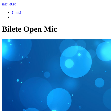
iaBilet.ro
Caută
Bilete
Open Mic