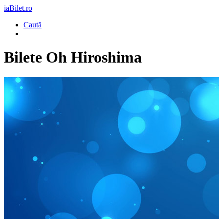
iaBilet.ro
Caută
Bilete
Oh Hiroshima