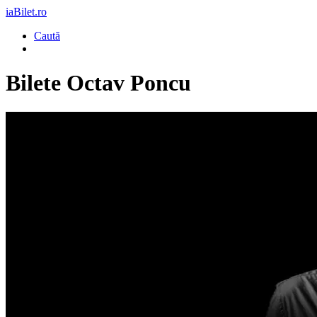
iaBilet.ro
Caută
Bilete
Octav Poncu