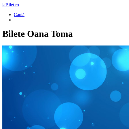
iaBilet.ro
Caută
Bilete
Oana Toma