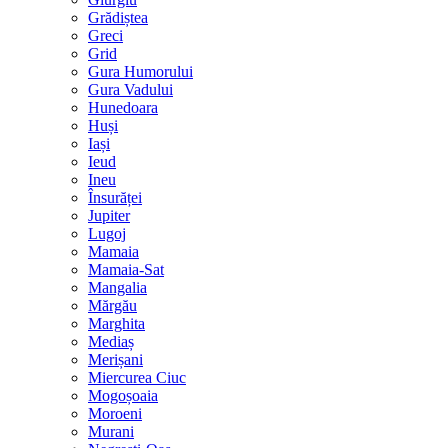
Grădiștea
Greci
Grid
Gura Humorului
Gura Vadului
Hunedoara
Huși
Iași
Ieud
Ineu
Însurăței
Jupiter
Lugoj
Mamaia
Mamaia-Sat
Mangalia
Mărgău
Marghita
Mediaș
Merișani
Miercurea Ciuc
Mogoșoaia
Moroeni
Murani