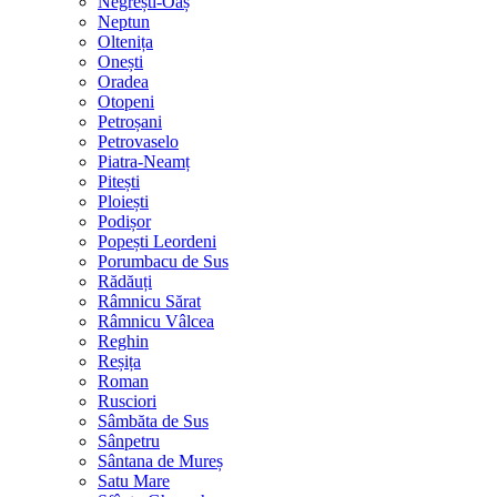
Negrești-Oaș
Neptun
Oltenița
Onești
Oradea
Otopeni
Petroșani
Petrovaselo
Piatra-Neamț
Pitești
Ploiești
Podișor
Popești Leordeni
Porumbacu de Sus
Rădăuți
Râmnicu Sărat
Râmnicu Vâlcea
Reghin
Reșița
Roman
Rusciori
Sâmbăta de Sus
Sânpetru
Sântana de Mureș
Satu Mare