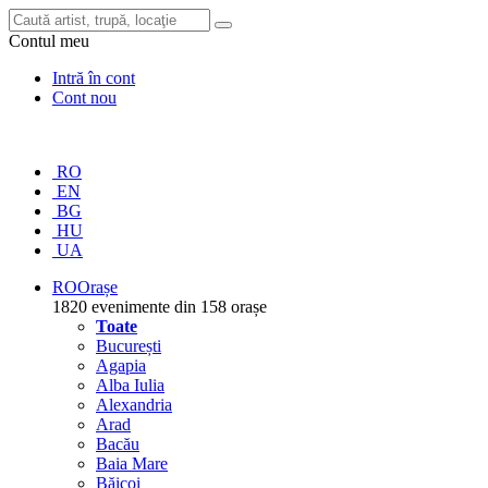
Contul meu
Intră în cont
Cont nou
RO
EN
BG
HU
UA
RO
Orașe
1820 evenimente din 158 orașe
Toate
București
Agapia
Alba Iulia
Alexandria
Arad
Bacău
Baia Mare
Băicoi