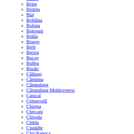
Beiuș
Bistrița
Blaj
Bobâlna
Bologa
Botoșani
Brăila
Brașov
Breb
Brezoi
Bucov
Buftea
Buzău
Călărași
Câmpina
Câmpulung
Câmpulung Moldovenesc
Caracal
Cernavodă
Chiajna
Chișcani
Chișoda
Chitila
Cisnădie
Cluj-Napoca