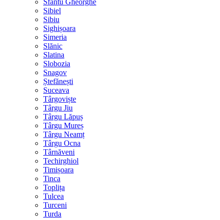
Sfântu Gheorghe
Sibiel
Sibiu
Sighișoara
Simeria
Slănic
Slatina
Slobozia
Snagov
Ștefănești
Suceava
Târgoviște
Târgu Jiu
Târgu Lăpuș
Târgu Mureș
Târgu Neamț
Târgu Ocna
Târnăveni
Techirghiol
Timișoara
Tinca
Toplița
Tulcea
Turceni
Turda