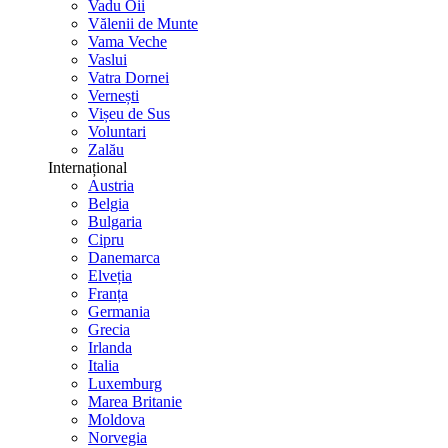
Vadu Oii
Vălenii de Munte
Vama Veche
Vaslui
Vatra Dornei
Vernești
Vișeu de Sus
Voluntari
Zalău
Internațional
Austria
Belgia
Bulgaria
Cipru
Danemarca
Elveția
Franța
Germania
Grecia
Irlanda
Italia
Luxemburg
Marea Britanie
Moldova
Norvegia