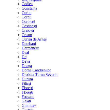
Codlea
Constanța
Corbu
Corbu
Coroieni
Costinești
Craiova
Cristur
Curtea de Argeș
Darabani
Dărmănești
Deal
Dej
Deva
Doaga
Dorna Candrenilor
Drobeta-Turnu Severin
Durușa
Filiași
Florești
Florești
Focșani
Galați
Ghimbav
Giurgiu