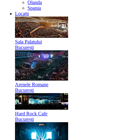
Olanda
Spania
Locații
Sala Palatului
București
Arenele Romane
București
Hard Rock Cafe
București