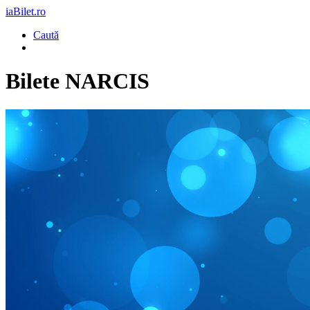
iaBilet.ro
Caută
Bilete
NARCIS