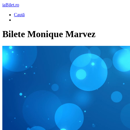
iaBilet.ro
Caută
Bilete
Monique Marvez