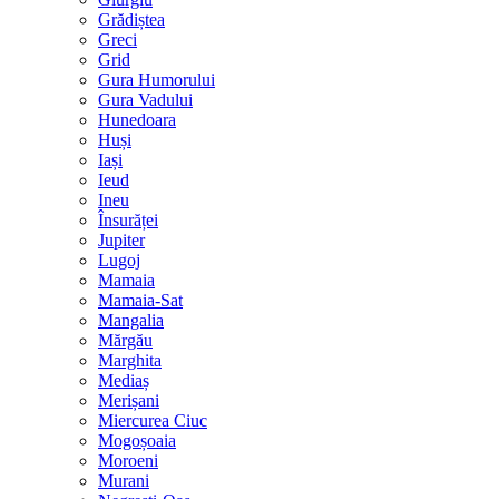
Grădiștea
Greci
Grid
Gura Humorului
Gura Vadului
Hunedoara
Huși
Iași
Ieud
Ineu
Însurăței
Jupiter
Lugoj
Mamaia
Mamaia-Sat
Mangalia
Mărgău
Marghita
Mediaș
Merișani
Miercurea Ciuc
Mogoșoaia
Moroeni
Murani