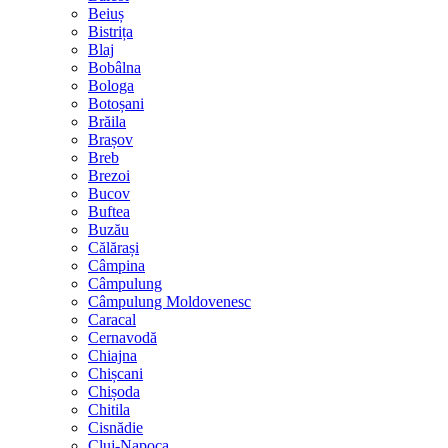
Beiuș
Bistrița
Blaj
Bobâlna
Bologa
Botoșani
Brăila
Brașov
Breb
Brezoi
Bucov
Buftea
Buzău
Călărași
Câmpina
Câmpulung
Câmpulung Moldovenesc
Caracal
Cernavodă
Chiajna
Chișcani
Chișoda
Chitila
Cisnădie
Cluj-Napoca