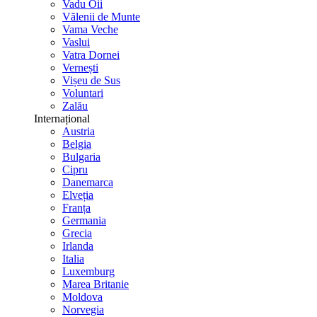
Vadu Oii
Vălenii de Munte
Vama Veche
Vaslui
Vatra Dornei
Vernești
Vișeu de Sus
Voluntari
Zalău
Internațional
Austria
Belgia
Bulgaria
Cipru
Danemarca
Elveția
Franța
Germania
Grecia
Irlanda
Italia
Luxemburg
Marea Britanie
Moldova
Norvegia