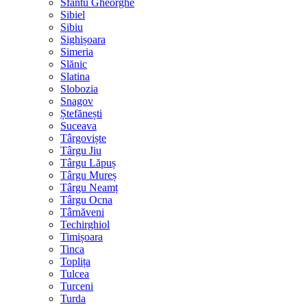
Sfântu Gheorghe
Sibiel
Sibiu
Sighișoara
Simeria
Slănic
Slatina
Slobozia
Snagov
Ștefănești
Suceava
Târgoviște
Târgu Jiu
Târgu Lăpuș
Târgu Mureș
Târgu Neamț
Târgu Ocna
Târnăveni
Techirghiol
Timișoara
Tinca
Toplița
Tulcea
Turceni
Turda