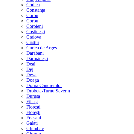
Codlea
Constanța
Corbu
Corbu
Coroieni
Costinești
Craiova
Cristur
Curtea de Argeș
Darabani
Dărmănești
Deal
Dej
Deva
Doaga
Dorna Candrenilor
Drobeta-Turnu Severin
Durușa
Filiași
Florești
Florești
Focșani
Galați
Ghimbav
Giurgiu