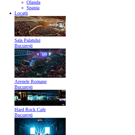
Olanda
Spania
Locații
Sala Palatului
București
Arenele Romane
București
Hard Rock Cafe
București