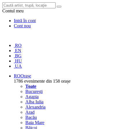
Contul meu
Intră în cont
Cont nou
RO
EN
BG
HU
UA
RO
Orașe
1786 evenimente din 158 orașe
Toate
București
Agapia
Alba Iulia
Alexandria
Arad
Bacău
Baia Mare
Băicoi