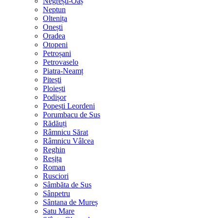
Negrești-Oaș
Neptun
Oltenița
Onești
Oradea
Otopeni
Petroșani
Petrovaselo
Piatra-Neamț
Pitești
Ploiești
Podișor
Popești Leordeni
Porumbacu de Sus
Rădăuți
Râmnicu Sărat
Râmnicu Vâlcea
Reghin
Reșița
Roman
Rusciori
Sâmbăta de Sus
Sânpetru
Sântana de Mureș
Satu Mare