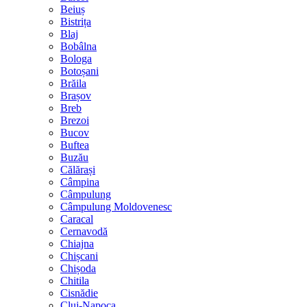
Beiuș
Bistrița
Blaj
Bobâlna
Bologa
Botoșani
Brăila
Brașov
Breb
Brezoi
Bucov
Buftea
Buzău
Călărași
Câmpina
Câmpulung
Câmpulung Moldovenesc
Caracal
Cernavodă
Chiajna
Chișcani
Chișoda
Chitila
Cisnădie
Cluj-Napoca