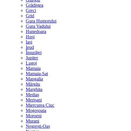
Grădiștea
Greci
Grid
Gura Humorului
Gura Vadului
Hunedoara
Huși
Iași
Ieud
Însurăței
Jupiter
Lugoj
Mamaia
Mamaia-Sat
Mangalia
Mărgău
Marghita
Mediaș
Merișani
Miercurea Ciuc
Mogoșoaia
Moroeni
Murani
Negrești-Oaș