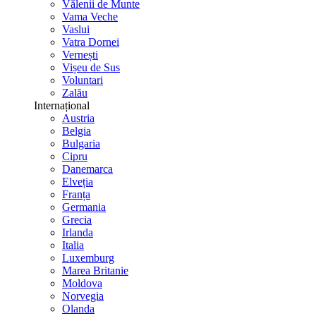
Vălenii de Munte
Vama Veche
Vaslui
Vatra Dornei
Vernești
Vișeu de Sus
Voluntari
Zalău
Internațional
Austria
Belgia
Bulgaria
Cipru
Danemarca
Elveția
Franța
Germania
Grecia
Irlanda
Italia
Luxemburg
Marea Britanie
Moldova
Norvegia
Olanda