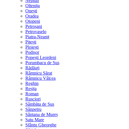
Neptun
Oltenița
Onești
Oradea
Otopeni
Petroșani
Petrovaselo
Piatra-Neamț
Pitești
Ploiești
Podișor
Popești Leordeni
Porumbacu de Sus
Rădăuți
Râmnicu Sărat
Râmnicu Vâlcea
Reghin
Reșița
Roman
Rusciori
Sâmbăta de Sus
Sânpetru
Sântana de Mureș
Satu Mare
Sfântu Gheorghe