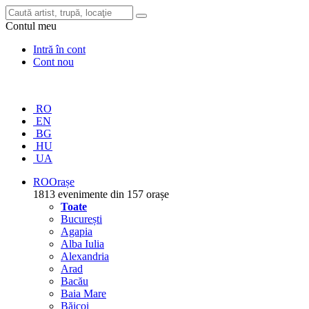
Contul meu
Intră în cont
Cont nou
RO
EN
BG
HU
UA
RO
Orașe
1813 evenimente din 157 orașe
Toate
București
Agapia
Alba Iulia
Alexandria
Arad
Bacău
Baia Mare
Băicoi