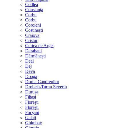
Codlea
Constanța
Corbu
Corbu
Coroieni
Costinești
Craiova
Cristur
Curtea de Argeș
Darabani
Dărmănești
Deal
Dej
Deva
Doaga
Dorna Candrenilor
Drobeta-Turnu Severin
Durușa
Filiași
Florești
Florești
Focșani
Galați
Ghimbav
Giurgiu