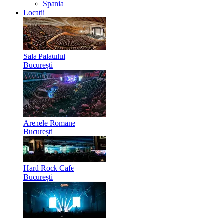
Spania
Locații
Sala Palatului
București
Arenele Romane
București
Hard Rock Cafe
București