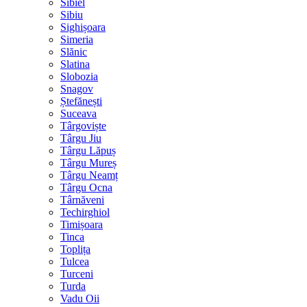
Sibiel
Sibiu
Sighișoara
Simeria
Slănic
Slatina
Slobozia
Snagov
Ștefănești
Suceava
Târgoviște
Târgu Jiu
Târgu Lăpuș
Târgu Mureș
Târgu Neamț
Târgu Ocna
Târnăveni
Techirghiol
Timișoara
Tinca
Toplița
Tulcea
Turceni
Turda
Vadu Oii